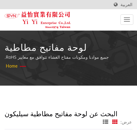
العربية
لوحة مفاتيح مطاطية
سيليكونبحثت | الشركة المصنعة
جميع موادنا ومكونات مفتاح الغشاء تتوافق مع معايير RoHS.
Home
لأفضل لوحات المفاتيح المقاومة
للماء - YiYi Enterprise Co.,
Ltd
البحث عن لوحة مفاتيح مطاطية سيليكون
عرض: