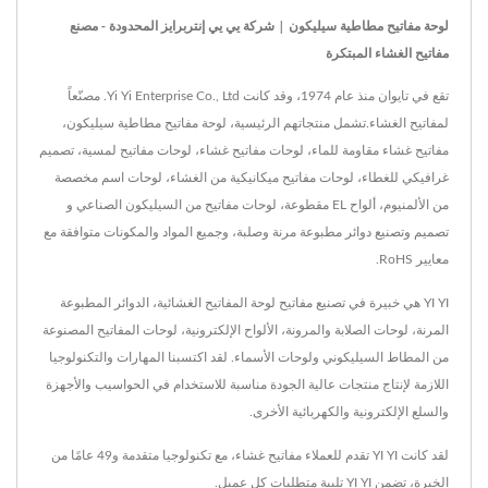
لوحة مفاتيح مطاطية سيليكون | شركة يي يي إنتربرايز المحدودة - مصنع
مفاتيح الغشاء المبتكرة
تقع في تايوان منذ عام 1974، وقد كانت Yi Yi Enterprise Co., Ltd. مصنّعاً
لمفاتيح الغشاء.تشمل منتجاتهم الرئيسية، لوحة مفاتيح مطاطية سيليكون،
مفاتيح غشاء مقاومة للماء، لوحات مفاتيح غشاء، لوحات مفاتيح لمسية، تصميم
غرافيكي للغطاء، لوحات مفاتيح ميكانيكية من الغشاء، لوحات اسم مخصصة
من الألمنيوم، ألواح EL مقطوعة، لوحات مفاتيح من السيليكون الصناعي و
تصميم وتصنيع دوائر مطبوعة مرنة وصلبة، وجميع المواد والمكونات متوافقة مع
معايير RoHS.
YI YI هي خبيرة في تصنيع مفاتيح لوحة المفاتيح الغشائية، الدوائر المطبوعة
المرنة، لوحات الصلابة والمرونة، الألواح الإلكترونية، لوحات المفاتيح المصنوعة
من المطاط السيليكوني ولوحات الأسماء. لقد اكتسبنا المهارات والتكنولوجيا
اللازمة لإنتاج منتجات عالية الجودة مناسبة للاستخدام في الحواسيب والأجهزة
والسلع الإلكترونية والكهربائية الأخرى.
لقد كانت YI YI تقدم للعملاء مفاتيح غشاء، مع تكنولوجيا متقدمة و49 عامًا من
الخبرة، تضمن YI YI تلبية متطلبات كل عميل.