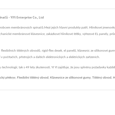
čů - YiYi Enterprise Co., Ltd
e výrobcem membránových spínačů.Mezi jejich hlavní produkty patří, Hliníkové jmen
chanické membránové klávesnice, zakázkové hliníkové štítky, výřezové EL panely, průmy
exibilních tištěných obvodů, rigid-flex desek, el panelů, klávesnic ze silikonové gu
 počítačích, přístrojích a dalších elektronických a elektrických zařízeních.
echnologií, tak s 49 lety zkušeností, YI YI zajišťuje, že jsou splněny požadavky každ
ický překryv
,
Flexibilní tištěný obvod
,
Klávesnice ze silikonové gumy
,
Tištěný obvod
,
H