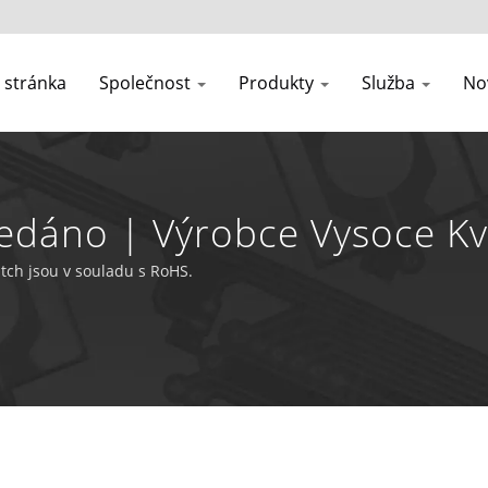
stránka
Společnost
Produkty
Služba
No
edáno | Výrobce Vysoce Kv
rise Co., Ltd
ch jsou v souladu s RoHS.