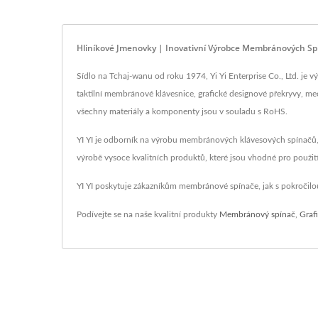
Hliníkové Jmenovky | Inovativní Výrobce Membránových Spína
Sídlo na Tchaj-wanu od roku 1974, Yi Yi Enterprise Co., Ltd. j
taktilní membránové klávesnice, grafické designové překryvy, me
všechny materiály a komponenty jsou v souladu s RoHS.
YI YI je odborník na výrobu membránových klávesových spínačů, fl
výrobě vysoce kvalitních produktů, které jsou vhodné pro použití v
YI YI poskytuje zákazníkům membránové spínače, jak s pokročilou t
Podívejte se na naše kvalitní produkty
Membránový spínač
,
Graf