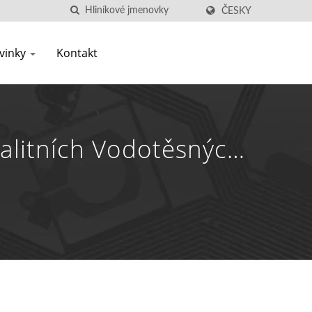
ČESKY
vinky
Kontakt
alitních Vodotěsných