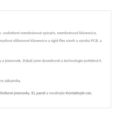
ovky, vodotěsné membránové spínače, membránové klávesnice,
slové silikonové klávesnice a rigid-flex návrh a výroba PCB, a
my a jmenovek. Získali jsme dovednosti a technologie potřebné k
ého zákazníka.
liníkové jmenovky
,
EL panel
a neváhejte
Kontaktujte nás
.