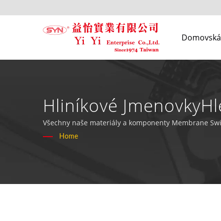
Domovská 
Hliníkové JmenovkyHl
Klávesnic - YiYi Enterp
Všechny naše materiály a komponenty Membrane Swit
Home