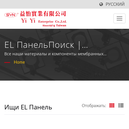
РУССКИЙ
EL ПанельПоиск |
Производитель
Все наши материалы и компоненты мембранных
переключателей соответствуют стандартам RoHS.
Home
Высококачественных
Водонепроницаемых
Клавиатур - YiYi Enterprise
Co., Ltd
Ищи EL Панель
Отображать: