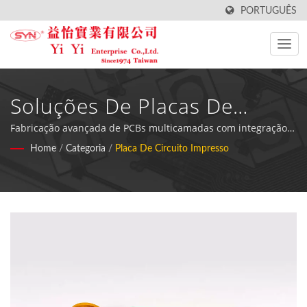
PORTUGUÊS
Soluções De Placas De
Circuito Rígidas Premium
Fabricação avançada de PCBs multicamadas com integração
de interruptores de cúpula metálica e acabamento em ouro
Home
/
Categoria
/
Placa De Circuito Impresso
imersão para desempenho superior de componentes
eletrônicos.