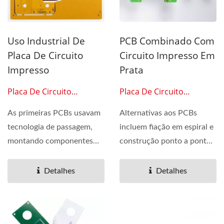
Uso Industrial De
PCB Combinado Com
Placa De Circuito
Circuito Impresso Em
Impresso
Prata
Placa De Circuito
Placa De Circuito
Impresso 0503
Impresso 0504
As primeiras PCBs usavam
Alternativas aos PCBs
tecnologia de passagem,
incluem fiação em espiral e
montando componentes
construção ponto a ponto,
eletrônicos por meio...
ambas uma vez
populares,...
Detalhes
Detalhes