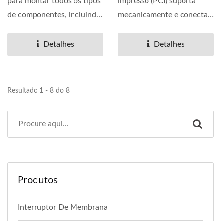
para montar todos os tipos
impresso (PCI) suporta
de componentes, incluindo
mecanicamente e conecta
domo metálico....
eletricamente
componentes...
Detalhes
Detalhes
Resultado 1 - 8 do 8
Produtos
Interruptor De Membrana