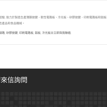
生產經驗, 致力於製造生產薄膜按鍵、軟性電路板、冷光板、矽膠按鍵、印刷電路板和鋁
性產品和食品機械。
線路
,
矽膠按鍵
,
印刷電路板
,
鋁板
,
冷光板
並
立即與我聯絡
.
請來信詢問