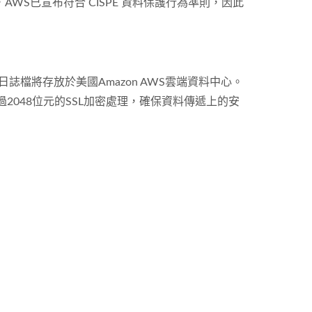
WS已宣布符合 CISPE 資料保護行為準則，因此
檔將存放於美國Amazon AWS雲端資料中心。
2048位元的SSL加密處理，確保資料傳遞上的安