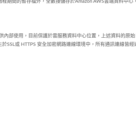
間的暫存檔外，全數接儲存於Amazon AWS雲端資料中心，A
供內部使用，目前保護於雲服務資料中心位置，上述資料的原始日誌
SL或 HTTPS 安全加密網路連線環境中，所有通訊連線皆經過