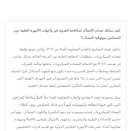
كيف يمكنك ضمان الامتثال لمكافحة العدوى في واجهات الأجهزة الطبية دون
المساس بموثوقية المعدات؟
تتناول لوحة المفاتيح والفأرة المقاومة للماء من YI YI، والتي تتمتع بطبقة
مضادة للميكروبات، متطلبات النظافة الطبية من الدرجة العالية بشكل مباشر.
إن تصنيف IP 65 مع الحماية المضادة للميكروبات يجعلها مثالية للعربات
المتنقلة ومحطات العمل السريرية حيث يكون منع التلوث المتبادل أمرًا حاسمًا.
تضمن خبرتنا التي تمتد لـ 52 عامًا في التصنيع أن تلبي أجهزتك الطبية أعلى
المعايير. اتصل بنا لمناقشة التكامل المخصص لخط معداتك الطبية.
تمثل مجموعة لوحة المفاتيح والفأرة المقاومة للماء حلاً كاملاً متكاملاً للمرافق
التي تكون فيها النظافة والموثوقية أموراً غير قابلة للتفاوض. يوفر الطلاء
المضاد للميكروبات حماية مستمرة ضد نمو البكتيريا والتلوث المتبادل، وهو أمر
حاسم للإعدادات الطبية والمخبرية. مدعومة بالامتثال لمعايير RoHS وشهادة
مقاومة الماء، تلبي هذه الأجهزة المعايير الدولية مع تقديم قدرات التخصيص