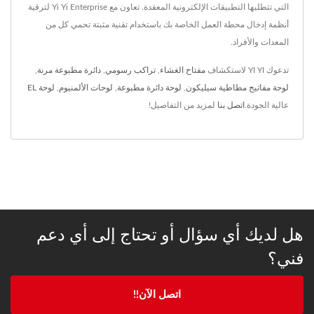
التي تتطلبها التطبيقات الإلكترونية المعقدة. تعاون مع Yi Yi Enterprise لترقية
أنظمة إدخال محطة العمل الخاصة بك باستخدام تقنية مثبتة تحمي كل من
المعدات والأفراد.
تدعوك YI YI لاستكشاف
مفتاح الغشاء
,
تراكب رسومي
,
دائرة مطبوعة مرنة
,
لوحة مفاتيح مطاطية سيليكون
,
لوحة دائرة مطبوعة
,
لوحات الألمنيوم
,
لوحة EL
عالية الجودة.
اتصل بنا
لمزيد من التفاصيل!
هل لديك أي سؤال أو تحتاج إلى أي دعم
فني؟
اتصل الآن!!