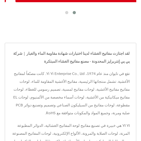
لقد اجتازت مفاتيح الغشاء لدينا اختبارات شهادة مقاومة الماء والغبار | شركة
يي يي إنتربرايز المحدودة - مصنع مفاتيح الغشاء المبتكرة
تقع في تايوان منذ عام 1974، Yi Yi Enterprise Co., Ltd. كانت مصنّعاً لمفاتيح
الأغشية. تشمل منتجاتها الرئيسية، مفاتيح الأغشية المقاومة للماء، لوحات
مفاتيح مفاتيح الأغشية، لوحات مفاتيح لمسية، تصميم رسومي للغطاء، لوحات
مفاتيح ميكانيكية من الأغشية، لوحات أسماء مخصصة من الألمنيوم، لوحات EL
مقطوعة، لوحات مفاتيح من السيليكون الصناعي وتصميم وتصنيع دوائر PCB
صلبة ومرنة، وجميع المواد والمكونات متوافقة مع RoHS.
YI YI هي خبيرة في تصنيع مفاتيح لوحة المفاتيح الغشائية، الدوائر المطبوعة
المرنة، لوحات الصلابة والمرونة، الألواح الإلكترونية، لوحات المفاتيح المصنوعة