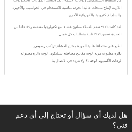
من المطاط السيليكوني ولوحات الأسماء. لقد اكتسبنا المهارات والتكنولوجيا
اللازمة لإنتاج منتجات عالية الجودة مناسبة للاستخدام في الحواسيب والأجهزة
والسلع الإلكترونية والكهربائية الأخرى.
لقد كانت YI YI تقدم للعملاء مفاتيح غشاء، مع تكنولوجيا متقدمة و49 عامًا من
الخبرة، تضمن YI YI تلبية متطلبات كل عميل.
اطلع على منتجاتنا عالية الجودة
مفتاح الغشاء
,
تراكب رسومي
,
دائرة مطبوعة مرنة
,
لوحة مفاتيح مطاطية سيليكون
,
لوحة دائرة مطبوعة
,
لوحات الألمنيوم
,
لوحة EL
ولا تتردد في
الاتصال بنا
.
هل لديك أي سؤال أو تحتاج إلى أي دعم
فني؟