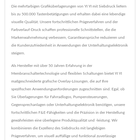
Die mehrfarbigen Grafiküberlagerungen von YI YI mit Siebdruck liefern
bis zu 500.000 Tastenbetätigungen und erhalten dabei eine lebendige
visuelle Qualität. Unsere fortschrittlichen Prägeverfahren und der
Farbverlauf-Druck schaffen professionelle Schnittstellen, die die
Markenwahrnehmung verbessern, Garantieansprüche reduzieren und
die Kundenzufriedenheit in Anwendungen der Unterhaltungselektronik
steigern.
Als Hersteller mit über 50 Jahren Erfahrung in der
Membranschaltertechnologie und flexiblen Schaltungen bietet YI YI
maßgeschneiderte grafische Overlay-Lösungen, die auf Ihre
spezifischen Anwendungsanforderungen zugeschnitten sind. Egal, ob
Sie Überlagerungen für Fahrradlogos, Pumpensteuerungen,
Gegensprechanlagen oder Unterhaltungselektronik benötigen, unsere
fortschrittlichen F&E-Fähigkeiten und die Präzision in der Herstellung
gewährleisten eine überlegene Produktqualität und -leistung. Wir
kombinieren die Exzellenz des Siebdrucks mit langlebigen
Prägeverfahren, um visuell auffällige und funktional zuverlässige