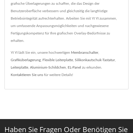
grafische Überlagerungen zu schaffen, die das Design der
Benutzeroberfläche verbessern und gleichzeitig die langfristige
Betriebsintegrität aufrechterhalten. Arbeiten Sie mit YI YI zusammen,
um umfassende Anpassungsmöglichkeiten und nachgewiesene
Fertigungskompetenz für Ihre grafischen Overlay-Bedürfnisse zu
erhalten.
YI YI lädt Sie ein, unsere hochwertigen
Membranschalter
,
Grafiküberlagerung
,
Flexible Leiterplatte
,
Silikonkautschuk-Tastatur
,
Leiterplatte
,
Aluminium-Schildchen
,
EL-Panel
zu erkunden.
Kontaktieren Sie uns
für weitere Details!
Haben Sie Fragen Oder Benötigen Sie