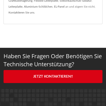
Grafiküberlagerung
,
Flexible Leiterplatte
,
Silikonkautschuk-Tastatur
,
Leiterplatte
,
Aluminium-Schildchen
,
EL-Panel
an und zögern Sie nicht,
Kontaktieren Sie uns
.
Haben Sie Fragen Oder Benötigen Sie
Technische Unterstützung?
JETZT KONTAKTIEREN!!