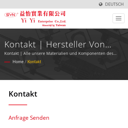
DEUTSCH
Kontakt | Hersteller Von
Hochwertigen
Kontakt | Alle unsere Materialien und Komponenten des
Membran-Schalters sind RoHS-konform.
Home
/
Kontakt
Wasserdichten Tastaturen -
YiYi Enterprise Co., Ltd.
Kontakt
Anfrage Senden