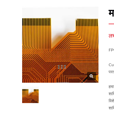
म
लच
FPC
Cu 
परत
हमा
शाम
विश
शाम