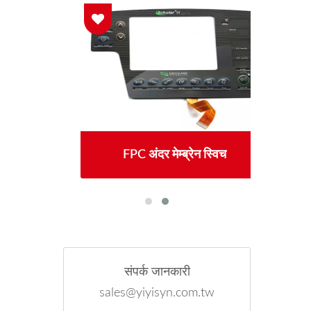
स्विच
FPC अंदर मेम्ब्रेन स्विच
सेवन
संपर्क जानकारी
sales@yiyisyn.com.tw