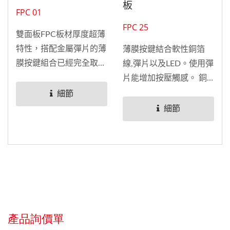
板
FPC 01
FPC 25
雙面板FPC板材厚度超薄
特性，搭配金屬彈片的薄
薄膜按鍵結合軟性銅箔
膜按鍵組合已經完全取代
線,彈片以及LED。使用彈
傳統玻璃纖維PCB板，應
片能增加按壓觸感。 銅
用於手機及各式手持式微
箔基板...
細節
電腦應用。銅箔基板...
細節