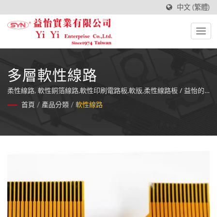
中文 (繁體)
多層軟性線路
柔性線路, 軟性銅箔線路,軟性印刷電路板,軟版,柔性線路板 / 益怡的
薄膜按鍵所使用材料及零件在生產的每一步驟裡都經過精密的測
首頁
/
產品分類
/
軟性線路
試，且所有完成品在出貨前都經過百分百的品質檢定。