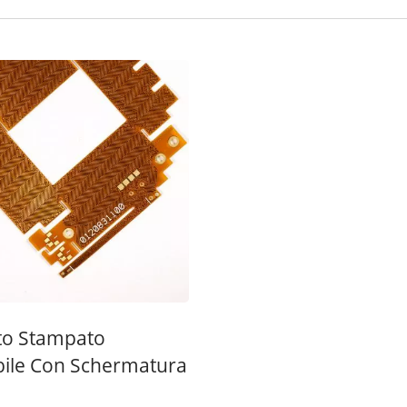
FPC All'interno
Interruttore A Membra
interruttore A Membrana
Display A Sette Segme
ito Stampato
ibile Con Schermatura