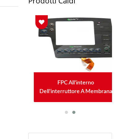
Prodotti Caldi
na Con
FPC All'interno
Inte
nti
Dell'interruttore A Membrana
Di