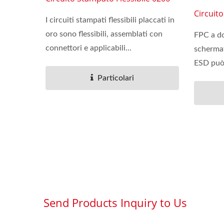
Circuit
I circuiti stampati flessibili placcati in
oro sono flessibili, assemblati con
FPC a do
connettori e applicabili...
scherma
ESD può 
Particolari