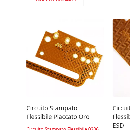
Interruttore A Membrana Con
Display A Sette Segmenti
Dell'
Circuito Stampato
Circu
Flessibile Placcato Oro
Fless
ESD
Circuito Stampato Flessibile 0206