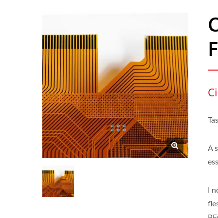
C
F
Ci
Ta
A s
ess
I n
fl
PF