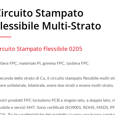
ircuito Stampato
lessibile Multi-Strato
rcuito Stampato Flessibile 0205
stiera FPC, materiale PI, gomma FPC, tastiera FPC
econda dello strato di Cu, il circuito stampato flessibile multi-s
ere unilaterale, bilaterale, avere due strati o essere multi-strato.
ostri prodotti FPC includono PCB a singolo lato, a doppio lato, r
essibile e servizi SMT. Sono certificati ISO9001, ROHS, MSDS, P
OA. Tra le caratteristiche del prodotto ci sono una buona conduci