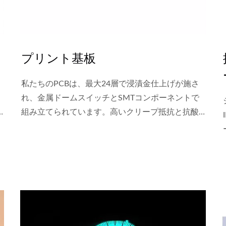
プリント基板
私たちのPCBは、最大24層で浸漬金仕上げが施さ
れ、金属ドームスイッチとSMTコンポーネントで
組み立てられています。高いクリープ抵抗と抗酸
化特性を持ち、材料は高導電性ポリマーです。金
属ドームの特別な形状、サイズ、力、またはその
他のパラメータは、触覚を向上させたり、要件に
合わせたりするためにカスタマイズできます。