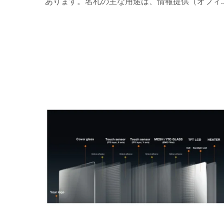
あります。名札の主な用途は、情報提供（オフィ
ス環境において、名札がドアや壁に取り付けら
れ、従業員を識別するため）と商業目的（小売環
境において、名札が製品に取り付けられ、ブラン
ドを識別するため）です。 名札は制服や衣服に
けられることが多いのに対し、名プレートは物体
（例：車、増幅装置）や物理的な空間（例：ド
ア、壁、デスク）に取り付けられることが多いで
す。名プレートは名板とは異なります。名板は、
名前や肩書き以上の情報を伝えるために設計され
た大きな寸法のアイテムです。