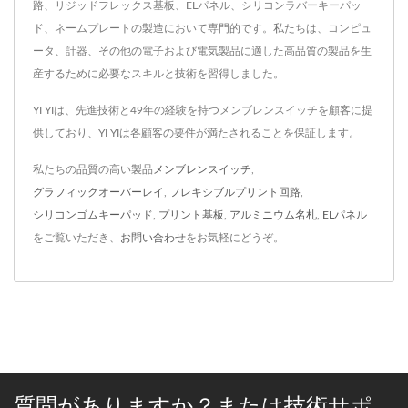
路、リジッドフレックス基板、ELパネル、シリコンラバーキーパッ
ド、ネームプレートの製造において専門的です。私たちは、コンピュ
ータ、計器、その他の電子および電気製品に適した高品質の製品を生
産するために必要なスキルと技術を習得しました。
YI YIは、先進技術と49年の経験を持つメンブレンスイッチを顧客に提
供しており、YI YIは各顧客の要件が満たされることを保証します。
私たちの品質の高い製品
メンブレンスイッチ
,
グラフィックオーバーレイ
,
フレキシブルプリント回路
,
シリコンゴムキーパッド
,
プリント基板
,
アルミニウム名札
,
ELパネル
をご覧いただき、
お問い合わせ
をお気軽にどうぞ。
質問がありますか？または技術サポ