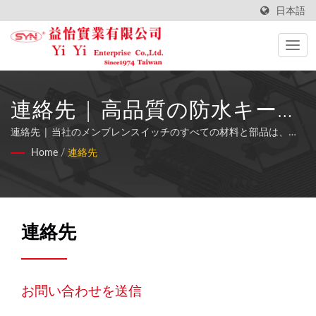
日本語
連絡先 | 高品質の防水キーパ
ッド製造業者 - YiYi
連絡先 | 当社のメンブレンスイッチのすべての材料と部品は、
RoHS準拠です。
Home
/
連絡先
Enterprise Co., Ltd
連絡先
お問い合わせを送信