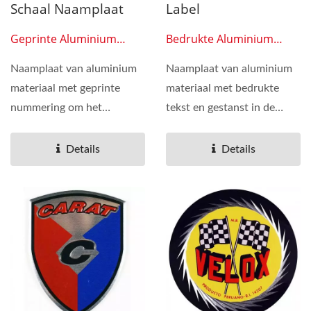
Schaal Naamplaat
Label
Geprinte Aluminium
Bedrukte Aluminium
Platen 0605
Platen 0606
Naamplaat van aluminium
Naamplaat van aluminium
materiaal met geprinte
materiaal met bedrukte
nummering om het
tekst en gestanst in de
brandstofniveau aan te
vorm van letters. Het is
geven....
nuttig...
Details
Details