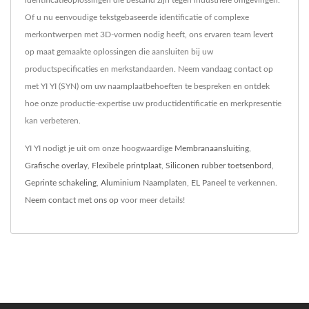
Of u nu eenvoudige tekstgebaseerde identificatie of complexe
merkontwerpen met 3D-vormen nodig heeft, ons ervaren team levert
op maat gemaakte oplossingen die aansluiten bij uw
productspecificaties en merkstandaarden. Neem vandaag contact op
met YI YI (SYN) om uw naamplaatbehoeften te bespreken en ontdek
hoe onze productie-expertise uw productidentificatie en merkpresentie
kan verbeteren.
YI YI nodigt je uit om onze hoogwaardige
Membranaansluiting
,
Grafische overlay
,
Flexibele printplaat
,
Siliconen rubber toetsenbord
,
Geprinte schakeling
,
Aluminium Naamplaten
,
EL Paneel
te verkennen.
Neem contact met ons op
voor meer details!