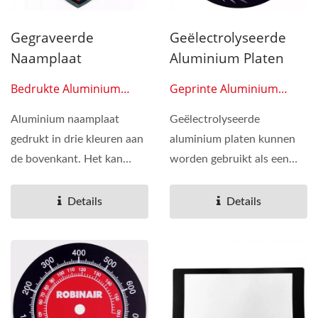
Gegraveerde
Geëlectrolyseerde
Naamplaat
Aluminium Platen
Bedrukte Aluminium
Geprinte Aluminium
Platen 0607
Platen 0608
Aluminium naamplaat
Geëlectrolyseerde
gedrukt in drie kleuren aan
aluminium platen kunnen
de bovenkant. Het kan
worden gebruikt als een
worden gebruikt als een
logo op een fiets of een
logo...
plastic...
Details
Details