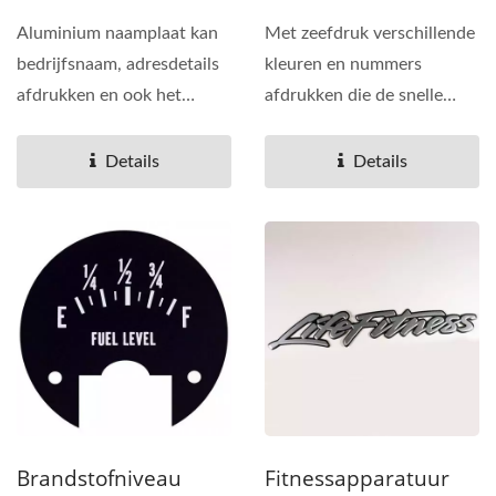
Platen 0603
Platen 0604
Aluminium naamplaat kan
Met zeefdruk verschillende
bedrijfsnaam, adresdetails
kleuren en nummers
afdrukken en ook het
afdrukken die de snelle
modelnummer,
meter aangeven.
fabricagedatum,...
Veelvuldig...
Details
Details
Brandstofniveau
Fitnessapparatuur