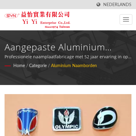
NEDERLANDS
Aangepaste Aluminium
Naamplaten Voor Industriële
Professionele naamplaatfabricage met 52 jaar ervaring in op
maat gemaakte aluminium identificatieoplossingen
Home
/
Categorie
/
Aluminium Naamborden
Toepassingen