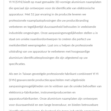
YI YI (SYN) biedt op maat gemaakte 3D-vormige aluminium naamplaten
die speciaal zijn ontworpen voor de identificatie van elektronische
apparatuur. Met 52 jaar ervaring in de productie leveren we
professionele naamplaatoplossingen die uw productbranding
verbeteren en tegelijkertijd duurzaamheid behouden in veeleisende
industriële omgevingen. Onze aanpassingsmogelijkheden stellen u in
staat om unieke naambordontwerpen te creëren die perfect uw
merkidentiteit weerspiegelen. Laat ons u helpen de professionele
uitstraling van uw apparatuur te verbeteren met hoogwaardige
aluminium identificatieoplossingen die zijn afgestemd op uw
specificaties.
Als een in Taiwan gevestigde professionele fabrikant combineert YI YI
(SYN) geavanceerde productiecapaciteiten met uitgebreide
aanpassingsmogelijkheden om te voldoen aan de unieke behoeften van
elektronica-fabrikanten, instrumentproducenten en
apparatuurfabrikanten. Onze aluminium naamplaten zijn ontworpen
voor duurzaamheid en een lange levensduur, en bieden betrouwbare
identificatieoplossingen die bestand zijn tegen industriële omgevingen.