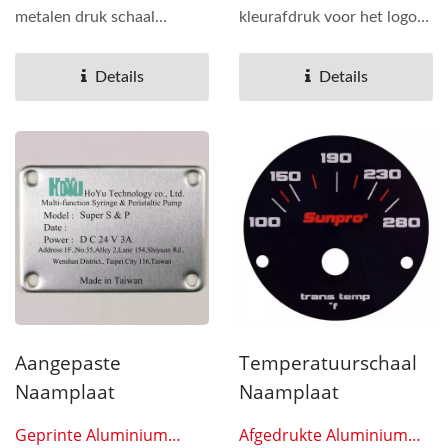
metalen druk schaal
kleurafdruk voor het logo
naamplaat aan. De
bovenop en reliëf,...
naamplaten...
Details
Details
Aangepaste
Temperatuurschaal
Naamplaat
Naamplaat
Geprinte Aluminium
Afgedrukte Aluminium