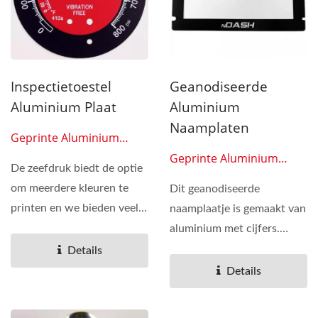
Inspectietoestel
Geanodiseerde
Aluminium Plaat
Aluminium
Naamplaten
Geprinte Aluminium
Platen 0609
Geprinte Aluminium
De zeefdruk biedt de optie
Platen 0610
om meerdere kleuren te
Dit geanodiseerde
printen en we bieden veel
naamplaatje is gemaakt van
soorten lijmen...
aluminium met cijfers.
Veelvuldig gebruikt in
Details
auto’s...
Details