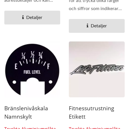
adressdetaljer och kan
för att trycka olika färger
också trycka
och siffror som indikerar
modellnummer,...
den snabba...
Detaljer
Detaljer
Bränslenivåskala
Fitnessutrustning
Namnskylt
Etikett