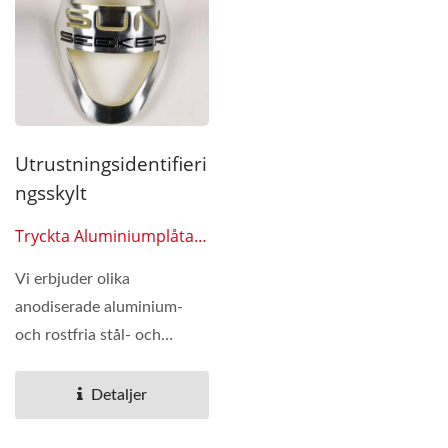
Utrustningsidentifieri
Ngsskylt
Tryckta Aluminiumplåtar
0611
Vi erbjuder olika
anodiserade aluminium-
och rostfria stål- och
plastprodukter
(utrustningsidentifieringsskyltar)...
Detaljer