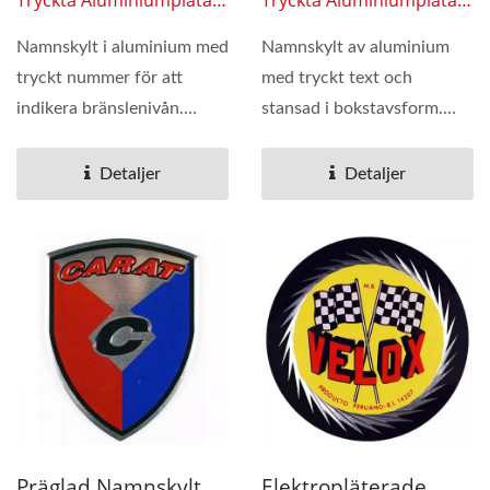
Tryckta Aluminiumplåtar
Tryckta Aluminiumplåtar
0605
0606
Namnskylt i aluminium med
Namnskylt av aluminium
tryckt nummer för att
med tryckt text och
indikera bränslenivån.
stansad i bokstavsform.
Används ofta för...
Den är användbar att
fästa...
Detaljer
Detaljer
Präglad Namnskylt
Elektropläterade