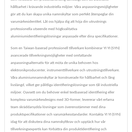
hållbarhet i krävande industriella miljöer. Våra anpassningsmöjligheter
gör att du kan skapa unika namnskyltar som perfekt återspeglar din
varumärkesidentitet. Låt oss hjälpa dig att höja din utrustnings
professionella utseende med högkvalitativa
aluminiumidentifieringslösningar anpassade efter dina specifikationer.
Som en Taiwan-baserad professionell tillverkare kombinerar YI YI (SYN)
avancerade tillverkningsmöjligheter med omfattande
anpassningsalternativ för att möta de unika behoven hos
elektronikproducenter, instrumenttillverkare och utrustningstillverkare.
Våra aluminiumnamnskyltar är konstruerade för hållbarhet och lång
livslängd, vilket ger pålitliga identifieringslösningar som tål industriella
miljöer. Oavsett om du behöver enkel textbaserad identifiering eller
komplexa varumärkesdesigns med 3D-former, levererar vårt erfarna
team skräddarsydda lösningar som överensstämmer med dina
produktspecifikationer och varumärkesstandarder. Kontakta YI YI (SYN)
idag för att diskutera dina namnskyltkrav och upptäck hur vår
tillverkningsexpertis kan förbättra din produktidentifiering och