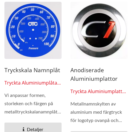
Tryckskala Namnplåt
Anodiserade
Aluminiumplattor
Tryckta Aluminiumplåtar
0601
Tryckta Aluminiumplattor
Vi anpassar formen,
0602
storleken och färgen på
Metallnamnskylten av
metalltryckskalanamnplåten.
aluminium med färgtryck
Namnplåtarna kan göras...
för logotyp ovanpå och
prägling, den är lämplig...
Detaljer