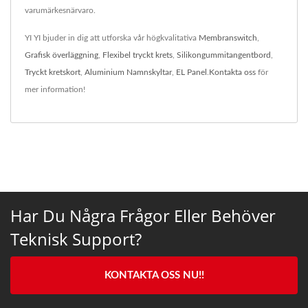
varumärkesnärvaro.
YI YI bjuder in dig att utforska vår högkvalitativa
Membranswitch
,
Grafisk överläggning
,
Flexibel tryckt krets
,
Silikongummitangentbord
,
Tryckt kretskort
,
Aluminium Namnskyltar
,
EL Panel
.
Kontakta oss
för
mer information!
Har Du Några Frågor Eller Behöver
Teknisk Support?
KONTAKTA OSS NU!!