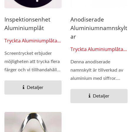
Inspektionsenhet
Anodiserade
Aluminiumplåt
Aluminiumnamnskylt
Ar
Tryckta Aluminiumplåtar
0609
Tryckta Aluminiumplåtar
Screentrycket erbjuder
0610
möjligheten att trycka flera
Denna anodiserade
färger och vi tillhandahåller
namnskylt är tillverkad av
många...
aluminium med siffror.
Används ofta i bilar...
Detaljer
Detaljer