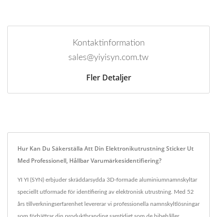
Kontaktinformation
sales@yiyisyn.com.tw
Fler Detaljer
Hur Kan Du Säkerställa Att Din Elektronikutrustning Sticker Ut
Med Professionell, Hållbar Varumärkesidentifiering?
YI YI (SYN) erbjuder skräddarsydda 3D-formade aluminiumnamnskyltar
speciellt utformade för identifiering av elektronisk utrustning. Med 52
års tillverkningserfarenhet levererar vi professionella namnskyltlösningar
som förbättrar din produktbranding samtidigt som de bibehåller