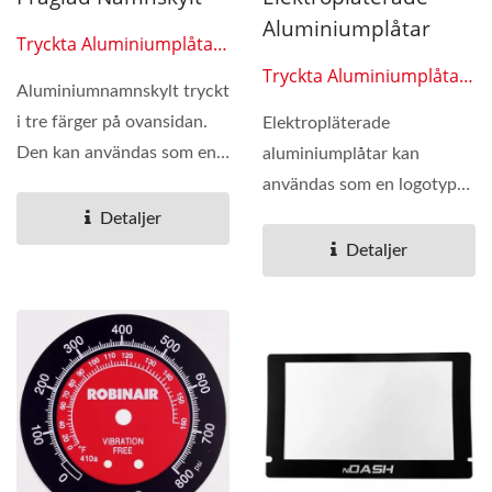
Aluminiumplåtar
Tryckta Aluminiumplåtar
0607
Tryckta Aluminiumplåtar
Aluminiumnamnskylt tryckt
0608
i tre färger på ovansidan.
Elektropläterade
Den kan användas som en
aluminiumplåtar kan
logotyp på en cykel...
användas som en logotyp
på en cykel eller något
Detaljer
plastfodral...
Detaljer