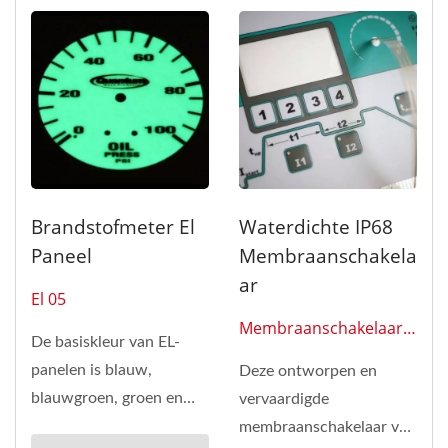
Brandstofmeter El
Waterdichte IP68
Paneel
Membraanschakela
Ar
El 05
Membraanschakelaar
De basiskleur van EL-
0102
panelen is blauw,
Deze ontworpen en
blauwgroen, groen en
vervaardigde
wit. Als je een
membraanschakelaar van