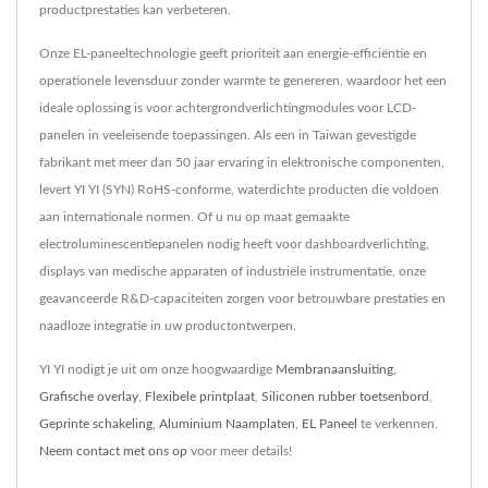
productprestaties kan verbeteren.
Onze EL-paneeltechnologie geeft prioriteit aan energie-efficiëntie en
operationele levensduur zonder warmte te genereren, waardoor het een
ideale oplossing is voor achtergrondverlichtingmodules voor LCD-
panelen in veeleisende toepassingen. Als een in Taiwan gevestigde
fabrikant met meer dan 50 jaar ervaring in elektronische componenten,
levert YI YI (SYN) RoHS-conforme, waterdichte producten die voldoen
aan internationale normen. Of u nu op maat gemaakte
electroluminescentiepanelen nodig heeft voor dashboardverlichting,
displays van medische apparaten of industriële instrumentatie, onze
geavanceerde R&D-capaciteiten zorgen voor betrouwbare prestaties en
naadloze integratie in uw productontwerpen.
YI YI nodigt je uit om onze hoogwaardige
Membranaansluiting
,
Grafische overlay
,
Flexibele printplaat
,
Siliconen rubber toetsenbord
,
Geprinte schakeling
,
Aluminium Naamplaten
,
EL Paneel
te verkennen.
Neem contact met ons op
voor meer details!