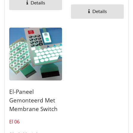
verscheidenheid...
Waterdichte IP68
Details
Membraanschakelaar is
Details
geïnstalleerd...
El-Paneel
Gemonteerd Met
Membrane Switch
El 06