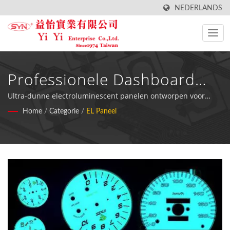
NEDERLANDS
Professionele Dashboard
Achtergrondverlichting EL
Ultra-dunne electroluminescent panelen ontworpen voor
autoinstrumenten, medische apparaten en industriële
Home
/
Categorie
/
EL Paneel
Paneel Oplossingen
apparatuur met aanpasbare vormen en uitzonderlijke
energie-efficiëntie.