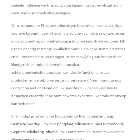
stabiele, hittevrije werking zorgt voor langdurige betrouwbaarheid in
veeleisende automobielomgevingen.
Onze aanpasbare EL-paneeloplossingen beschikken over veelzijdige
vooroverlayprintmogelijkheden die voldoen aan diverse ontwerpeisen
in de automotive, schoonheidsapparatuur en industriële sectoren. Elk
paneel ondergaat strenge kwaliteitscontrole om consistente prestaties
en duurzaamheid te waarborgen. YI YI's toewijding aan innovatie en
klantgerichte productie levert betrouwbare
achtergrondverlichtingsoplossingen die de functionaliteit van
producten en de gebruikerservaring verbeteren. Neem vandaag nog
contact op met ons team om uw specifieke EL-paneelvereisten te
bespreken en ontdek hoe onze bewezen expertise uw productontwerp
kan verbeteren.
YI YI nodigt je uit om onze hoogwaardige
Membranaansluiting
,
Grafische overlay
,
Flexibele printplaat
,
Siliconen rubber toetsenbord
,
Geprinte schakeling
,
Aluminium Naamplaten
,
EL Paneel
te verkennen.
Neem contact met ons op
voor meer details!