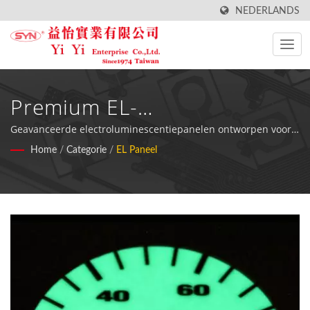
NEDERLANDS
Premium EL-
Paneeloplossingen Voor
Geavanceerde electroluminescentiepanelen ontworpen voor
brandstofmeters, schoonheidsapparatuur en industriële
Home
/
Categorie
/
EL Paneel
Automotive En Industriële
displays met superieure helderheidsuniformiteit en minimale
dikte.
Toepassingen