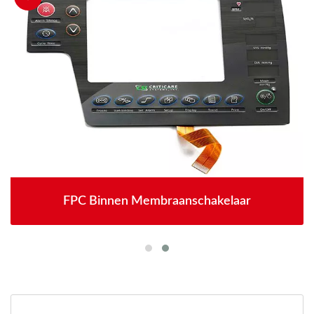
FPC Binnen Membraanschakelaar