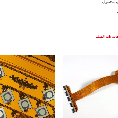
 محمول
جات ذات الصلة