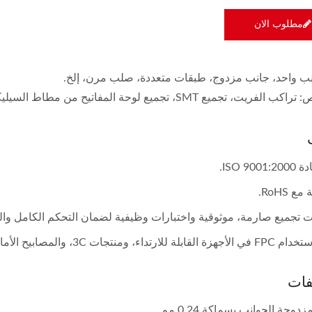
مطلوب الان
انب واحد، جانب مزدوج، طبقات متعددة، صلب مرن، إلخ.
يت، تجميع SMT، تجميع لوحة المفاتيح من مطاط السيليكون.
ISO 900.
ع RoHS.
ت تجميع صارمة، موثوقية واختبارات وظيفية لضمان التحكم الكامل وال
نتجات 3C، والمصابيح الأمامية، والمؤقتات، وشاشات LCD، إلخ.
فات