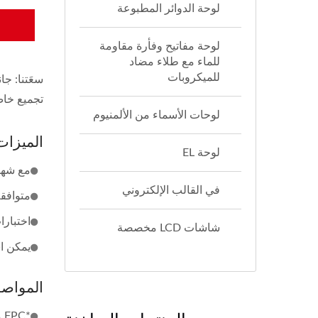
لوحة الدوائر المطبوعة
لوحة مفاتيح وفأرة مقاومة
للماء مع طلاء مضاد
للميكروبات
سعَتنا: ج
تجميع خاص: تراكب الفر
لوحات الأسماء من الألمنيوم
الميزات
لوحة EL
مع شهادة 1:2000
في القالب الإلكتروني
متوافقة م
اختبارا
شاشات LCD مخصصة
يمكن استخدام FPC في الأجهزة القابلة للارتداء، وم
المواص
*FPC مزدوجة الجوانب بسماكة 0.24 مم