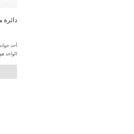
دائرة م
أحد جوانب
الواحد هو