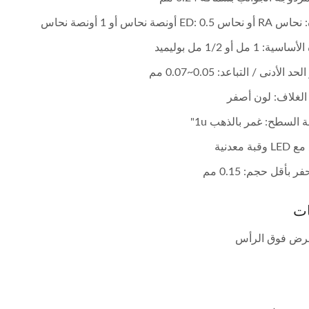
ED: 0 أونصة نحاس أو 1 أونصة نحاس
ة: 1 مل أو 1/2 مل بوليميد
 الأدنى / التباعد: 0.05~0.07 مم
الغلاف: لون أصفر
 السطح: غمر بالذهب 1u"
بة معدنية
 بأقل حجم: 0.15 مم
 الغشاء عرض سبعة أجزاء
FPC داخل مفتاح الغشاء
ات
رض فوق الرأس