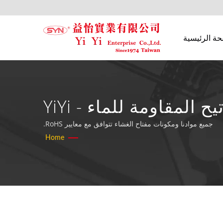
حة الرئيسية
بحثت | الشركة المصنعة لأفضل لوحات المفاتيح المقاومة للماء - YiYi
Enterprise Co., Ltd
جميع موادنا ومكونات مفتاح الغشاء تتوافق مع معايير RoHS.
Home