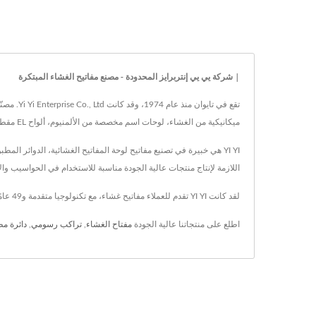
| شركة يي يي إنتربرايز المحدودة - مصنع مفاتيح الغشاء المبتكرة
تقع في ت
ميكانيكية من الغشاء، لوحات اسم مخصصة من الألمنيوم، ألواح EL مقطوعة، لوحات مفاتيح من السيليكون الصناعي و تصميم وتصنيع دوائر مطبوعة مرنة وصلبة، وجميع المواد والمكونات متوافقة مع معايير RoHS.
YI YI هي خبيرة في تصنيع مفاتيح لوحة المفاتيح الغشائية، الدوائر ال
اللازمة لإنتاج منتجات عالية الجودة مناسبة للاستخدام في الحواسيب والأ
لقد كانت YI YI تقدم للعملاء مفاتيح غشاء، مع تكنولوجيا متقدمة و49 عامًا من الخبرة، تضمن YI YI تلبية متطلبات كل عميل.
اطلع على منتجاتنا عالية الجودة
مفتاح الغشاء
,
تراكب رسومي
,
دائرة مط