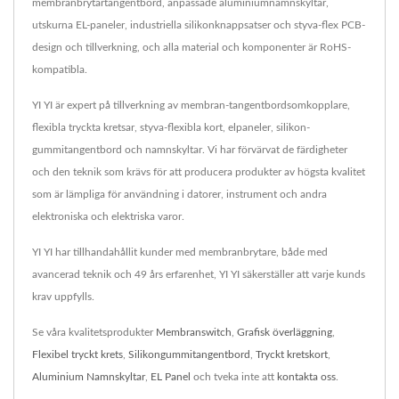
membranbrytartangentbord, anpassade aluminiumnamnskyltar,
utskurna EL-paneler, industriella silikonknappsatser och styva-flex PCB-
design och tillverkning, och alla material och komponenter är RoHS-
kompatibla.
YI YI är expert på tillverkning av membran-tangentbordsomkopplare,
flexibla tryckta kretsar, styva-flexibla kort, elpaneler, silikon-
gummitangentbord och namnskyltar. Vi har förvärvat de färdigheter
och den teknik som krävs för att producera produkter av högsta kvalitet
som är lämpliga för användning i datorer, instrument och andra
elektroniska och elektriska varor.
YI YI har tillhandahållit kunder med membranbrytare, både med
avancerad teknik och 49 års erfarenhet, YI YI säkerställer att varje kunds
krav uppfylls.
Se våra kvalitetsprodukter
Membranswitch
,
Grafisk överläggning
,
Flexibel tryckt krets
,
Silikongummitangentbord
,
Tryckt kretskort
,
Aluminium Namnskyltar
,
EL Panel
och tveka inte att
kontakta oss
.