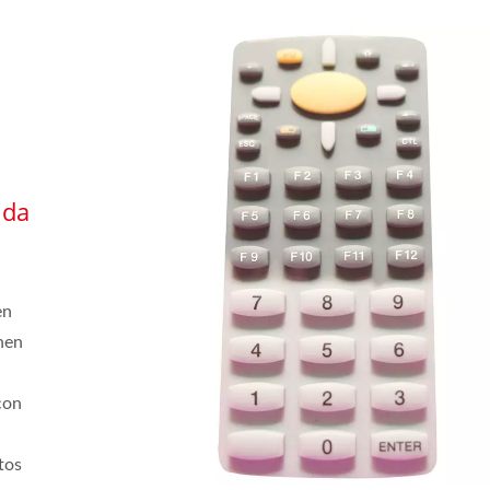
ida
en
nen
con
tos