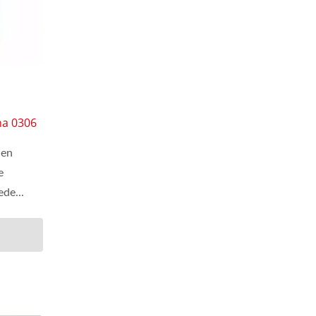
na 0306
 en
e
ede...