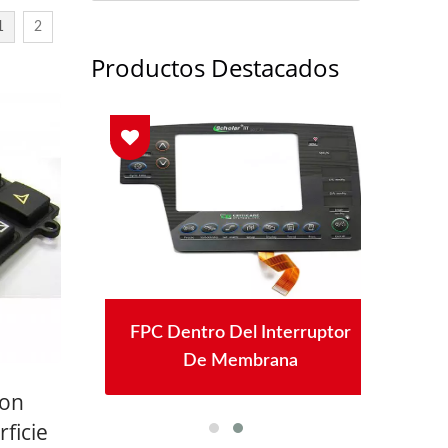
1
2
Productos Destacados
na De
FPC Dentro Del Interruptor
Inte
De Membrana
Con
ficie