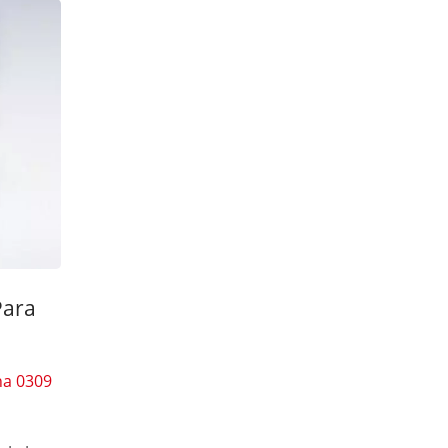
Para
na 0309