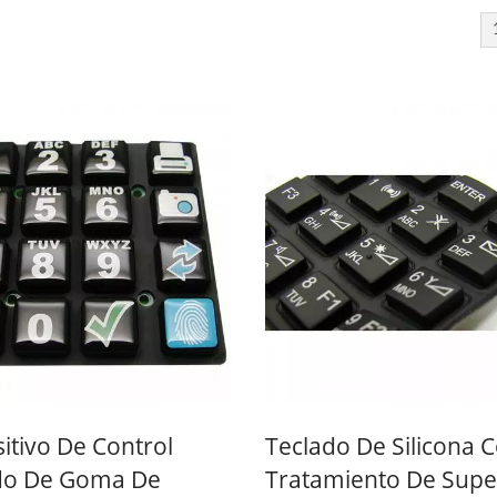
Dentro Del Interruptor
Interruptor De Membra
De Membrana
Siete Segmentos
itivo De Control
Teclado De Silicona 
do De Goma De
Tratamiento De Super