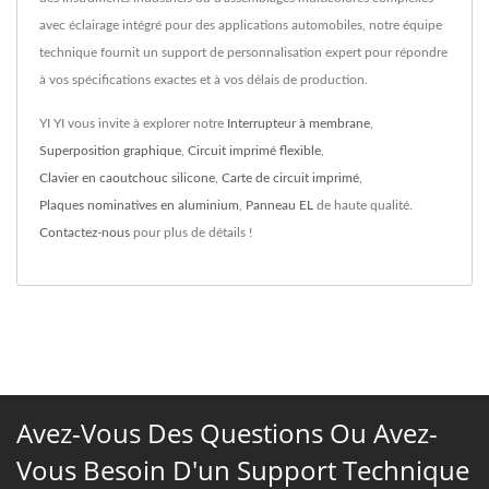
avec éclairage intégré pour des applications automobiles, notre équipe
technique fournit un support de personnalisation expert pour répondre
à vos spécifications exactes et à vos délais de production.
YI YI vous invite à explorer notre
Interrupteur à membrane
,
Superposition graphique
,
Circuit imprimé flexible
,
Clavier en caoutchouc silicone
,
Carte de circuit imprimé
,
Plaques nominatives en aluminium
,
Panneau EL
de haute qualité.
Contactez-nous
pour plus de détails !
Avez-Vous Des Questions Ou Avez-
Vous Besoin D'un Support Technique