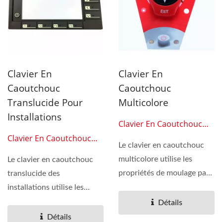
Clavier En
Clavier En
Caoutchouc
Caoutchouc
Translucide Pour
Multicolore
Installations
Clavier En Caoutchouc
Silicone 0312
Clavier En Caoutchouc
Le clavier en caoutchouc
Silicone 0311
multicolore utilise les
Le clavier en caoutchouc
propriétés de moulage par
translucide des
compression du
installations utilise les
caoutchouc...
propriétés de moulage...
Détails
Détails