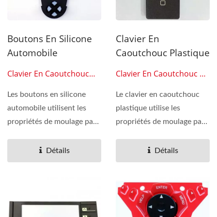
Boutons En Silicone
Clavier En
Automobile
Caoutchouc Plastique
Clavier En Caoutchouc
Clavier En Caoutchouc De
Silicone 0309
Silicone 0310
Les boutons en silicone
Le clavier en caoutchouc
automobile utilisent les
plastique utilise les
propriétés de moulage par
propriétés de moulage par
compression du
compression du
caoutchouc...
caoutchouc...
Détails
Détails