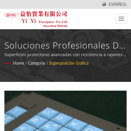
ESPAÑOL
Soluciones Profesionales De
Fabricación De
Superficies protectoras avanzadas con resistencia a rayones y
UV para la protección de electrónicos y personalización de
Home
/
Categoría
/
Superposición Gráfica
Superposiciones Gráficas
equipos