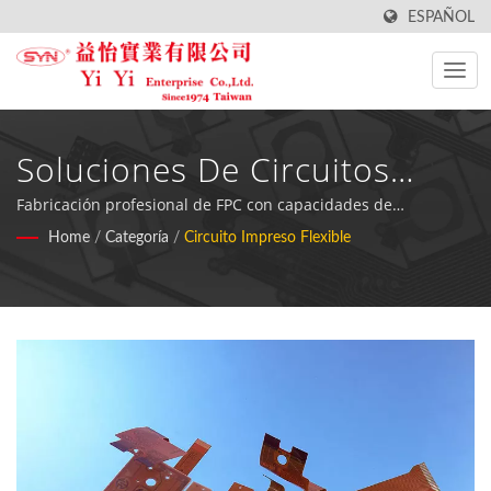
ESPAÑOL
Soluciones De Circuitos
Impresos Flexibles De
Fabricación profesional de FPC con capacidades de
personalización avanzada para diversas aplicaciones
Home
/
Categoría
/
Circuito Impreso Flexible
Múltiples Capas
electrónicas