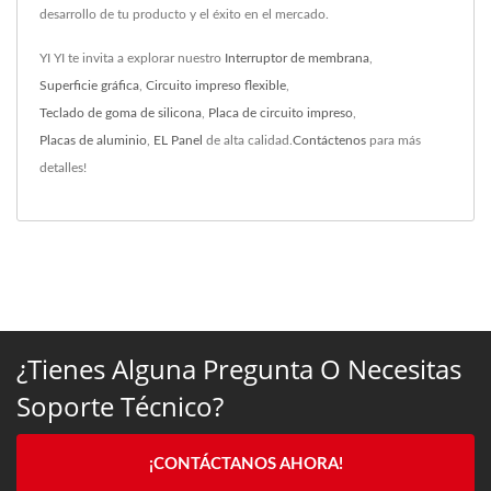
desarrollo de tu producto y el éxito en el mercado.
YI YI te invita a explorar nuestro
Interruptor de membrana
,
Superficie gráfica
,
Circuito impreso flexible
,
Teclado de goma de silicona
,
Placa de circuito impreso
,
Placas de aluminio
,
EL Panel
de alta calidad.
Contáctenos
para más
detalles!
¿Tienes Alguna Pregunta O Necesitas
Soporte Técnico?
¡CONTÁCTANOS AHORA!