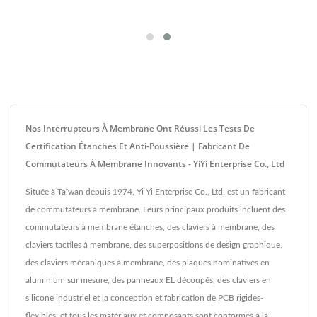
Nos Interrupteurs À Membrane Ont Réussi Les Tests De
Certification Étanches Et Anti-Poussière | Fabricant De
Commutateurs À Membrane Innovants - YiYi Enterprise Co., Ltd
Située à Taïwan depuis 1974, Yi Yi Enterprise Co., Ltd. est un fabricant
de commutateurs à membrane. Leurs principaux produits incluent des
commutateurs à membrane étanches, des claviers à membrane, des
claviers tactiles à membrane, des superpositions de design graphique,
des claviers mécaniques à membrane, des plaques nominatives en
aluminium sur mesure, des panneaux EL découpés, des claviers en
silicone industriel et la conception et fabrication de PCB rigides-
flexibles, et tous les matériaux et composants sont conformes à la