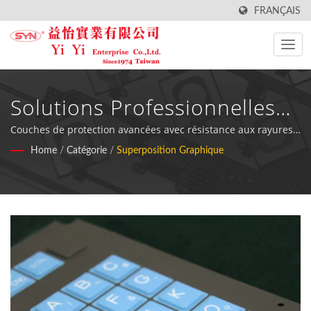
FRANÇAIS
Solutions Professionnelles
De Fabrication De Couches
Couches de protection avancées avec résistance aux rayures
et aux UV pour la protection des appareils électroniques et la
Home
/
Catégorie
/
Superposition Graphique
Graphiques
personnalisation de l'équipement