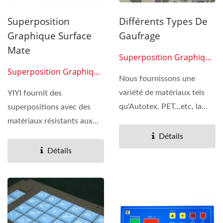
Superposition
Différents Types De
Graphique Surface
Gaufrage
Mate
Superposition Graphique
02
Superposition Graphique
Nous fournissons une
01
variété de matériaux tels
YIYI fournit des
qu'Autotex, PET…etc, la
superpositions avec des
surface de superposition...
matériaux résistants aux
rayures, aux UV et à
Détails
l'abrasion,...
Détails