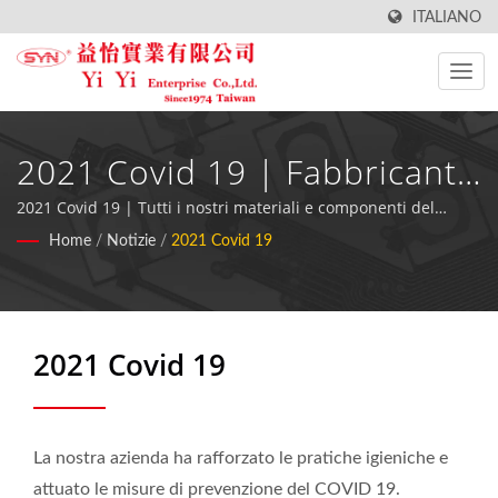
ITALIANO
2021 Covid 19 | Fabbricante
Di Interruttori A Membrana
2021 Covid 19 | Tutti i nostri materiali e componenti del
Membrane Switch sono conformi alla direttiva RoHS.
Home
/
Notizie
/
2021 Covid 19
Innovativi - YiYi Enterprise
Co., Ltd
2021 Covid 19
La nostra azienda ha rafforzato le pratiche igieniche e
attuato le misure di prevenzione del COVID 19.