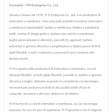
Innovativi - YiYi Enterprise Co., Ltd
Situata a Taiwan dal 1974, Yi Yi Enterprise Co., Ltd. è un produttore di
interruttori a membrana. I loro principali prodotti includono interruttori
a membrana impermeabili, tastiere a membrana, tastiere a membrana
tattili, overlay di design grafico, tastiere meccaniche a membrana,
targhe personalizzate in alluminio, pannelli EL sagomati, tastiere
industriali in gomma siliconica e progettazione e fabbricazione di PCB
rigidi-flessibili, e tutti i materiali e componenti sono conformi alla
direttiva RoHS.
YI YI è esperta nella produzione di interruttori a membrana, circuiti
stampati flessibili, schede rigide-flessibili, pannelli el, tastiere in gomma
siliconica e targhe. Abbiamo acquisito le competenze e la tecnologia
necessarie per produrre prodotti di alta qualità adatti all'uso in
computer, strumenti e altri beni elettronici ed elettrici.
YI YI ha fornito ai clienti interruttori a membrana, sia con tecnologia
avanzata che con 49 anni di esperienza, YI YI garantisce che le esigenze