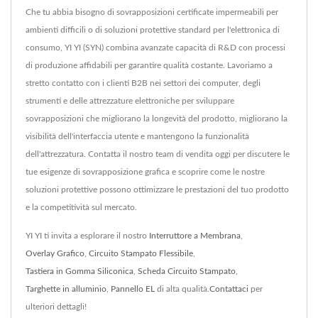
Che tu abbia bisogno di sovrapposizioni certificate impermeabili per
ambienti difficili o di soluzioni protettive standard per l'elettronica di
consumo, YI YI (SYN) combina avanzate capacità di R&D con processi
di produzione affidabili per garantire qualità costante. Lavoriamo a
stretto contatto con i clienti B2B nei settori dei computer, degli
strumenti e delle attrezzature elettroniche per sviluppare
sovrapposizioni che migliorano la longevità del prodotto, migliorano la
visibilità dell'interfaccia utente e mantengono la funzionalità
dell'attrezzatura. Contatta il nostro team di vendita oggi per discutere le
tue esigenze di sovrapposizione grafica e scoprire come le nostre
soluzioni protettive possono ottimizzare le prestazioni del tuo prodotto
e la competitività sul mercato.
YI YI ti invita a esplorare il nostro
Interruttore a Membrana
,
Overlay Grafico
,
Circuito Stampato Flessibile
,
Tastiera in Gomma Siliconica
,
Scheda Circuito Stampato
,
Targhette in alluminio
,
Pannello EL
di alta qualità.
Contattaci
per
ulteriori dettagli!