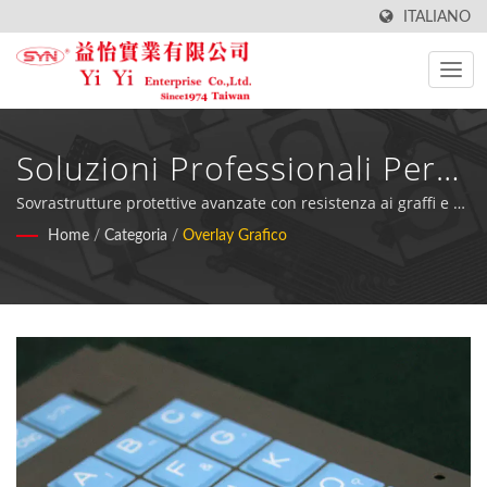
ITALIANO
Soluzioni Professionali Per
La Produzione Di
Sovrastrutture protettive avanzate con resistenza ai graffi e ai
raggi UV per la protezione dell'elettronica e la
Home
/
Categoria
/
Overlay Grafico
Sovrastrutture Grafiche
personalizzazione delle attrezzature