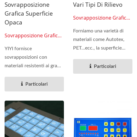
Sovrapposizione
Vari Tipi Di Rilievo
Grafica Superficie
Sovrapposizione Grafica
Opaca
02
Forniamo una varietà di
Sovrapposizione Grafica
materiali come Autotex,
01
PET…ecc., la superficie
YIYI fornisce
dell'overlay ha un
sovrapposizioni con
trattamento...
materiali resistenti ai graffi,
Particolari
ai raggi UV e
all'abrasione,...
Particolari