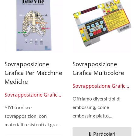
Sovrapposizione
Sovrapposizione
Grafica Per Macchine
Grafica Multicolore
Mediche
Sovrapposizione Grafica
06
Sovrapposizione Grafica
Offriamo diversi tipi di
05
embossing, come
YIYI fornisce
embossing piatto,
sovrapposizioni con
embossing a cornice,
materiali resistenti ai graffi,
embossing rotondo....
ai raggi UV e
Particolari