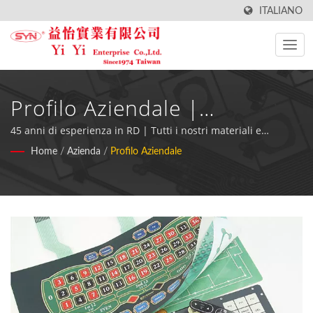
ITALIANO
Profilo Aziendale |
Produttore Di Tastiere
45 anni di esperienza in RD | Tutti i nostri materiali e
componenti del Membrane Switch sono conformi alla
Home
/
Azienda
/
Profilo Aziendale
Impermeabili Di Alta Qualità
direttiva RoHS.
- YiYi Enterprise Co., Ltd