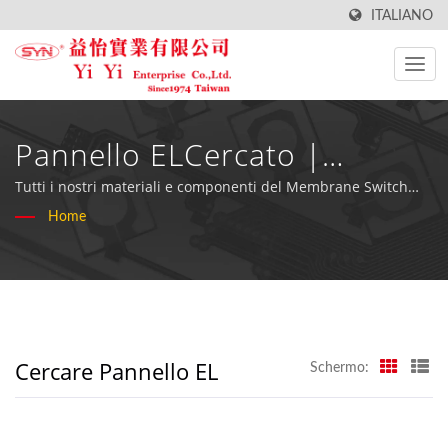
ITALIANO
Pannello ELCercato |
Fabbricante Di Tastiere
Tutti i nostri materiali e componenti del Membrane Switch
sono conformi alla direttiva RoHS.
Home
Impermeabili Di Alta Qualità
- YiYi Enterprise Co., Ltd
Cercare Pannello EL
Schermo: