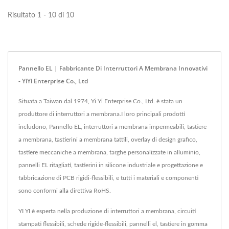
Risultato 1 - 10 di 10
Pannello EL | Fabbricante Di Interruttori A Membrana Innovativi
- YiYi Enterprise Co., Ltd
Situata a Taiwan dal 1974, Yi Yi Enterprise Co., Ltd. è stata un
produttore di interruttori a membrana.I loro principali prodotti
includono, Pannello EL, interruttori a membrana impermeabili, tastiere
a membrana, tastierini a membrana tattili, overlay di design grafico,
tastiere meccaniche a membrana, targhe personalizzate in alluminio,
pannelli EL ritagliati, tastierini in silicone industriale e progettazione e
fabbricazione di PCB rigidi-flessibili, e tutti i materiali e componenti
sono conformi alla direttiva RoHS.
YI YI è esperta nella produzione di interruttori a membrana, circuiti
stampati flessibili, schede rigide-flessibili, pannelli el, tastiere in gomma