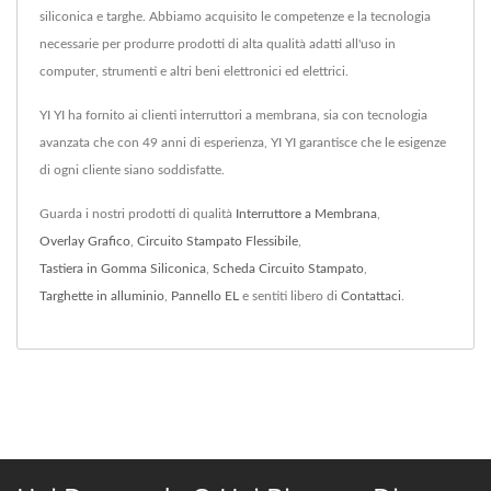
siliconica e targhe. Abbiamo acquisito le competenze e la tecnologia
necessarie per produrre prodotti di alta qualità adatti all'uso in
computer, strumenti e altri beni elettronici ed elettrici.
YI YI ha fornito ai clienti interruttori a membrana, sia con tecnologia
avanzata che con 49 anni di esperienza, YI YI garantisce che le esigenze
di ogni cliente siano soddisfatte.
Guarda i nostri prodotti di qualità
Interruttore a Membrana
,
Overlay Grafico
,
Circuito Stampato Flessibile
,
Tastiera in Gomma Siliconica
,
Scheda Circuito Stampato
,
Targhette in alluminio
,
Pannello EL
e sentiti libero di
Contattaci
.