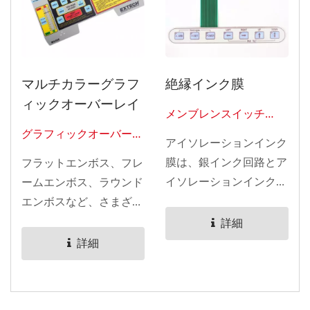
マルチカラーグラフ
絶縁インク膜
ィックオーバーレイ
メンブレンスイッチ
0105
グラフィックオーバーレ
アイソレーションインク
イ06
膜は、銀インク回路とア
フラットエンボス、フレ
イソレーションインク
ームエンボス、ラウンド
（緑の部分）を利用して
エンボスなど、さまざま
います。このスイッチテ
なタイプのエンボス加工
詳細
ールは、メスコネクタと
を提供しています。ボタ
詳細
ハウジングと組み立てら
ンの寿命は約50万回で、
れています。これらのボ
デザインによって異なり
タンは、金属と丸いエン
ます。