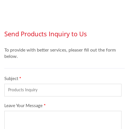
ボス加工で組み立てら
れ、触覚的な感触を向上
させています。このタイ
プの膜スイッチは、産業
機器で広く使用されてい
ます。