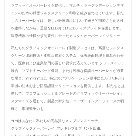
ラフィックオーバーレイを提供し、マルチカラーグラデーションデザ
インのための精密シルクスクリーン印刷と組み合わせています。私た
ちのオーバーレイは、厳しい医療環境において光学的明瞭さと耐久性
を維持しながら、重要なLEDおよびLCDディスプレイを保護します。
医療機器の仕様や規制要件に合ったカスタムオーバーレイソリュー
私たちのグラフィックオーバーレイ製造プロセスは、高度なシルクス
クリーン印刷技術と柔軟な接着システム、保護表面処理を組み合わせ
て、医療および産業部門の厳しい要求に応えています ソフトスイッチ
統合、ソフトキーパッド機能、または純粋な保護オーバーレイが必要
な場合、YI YI (SYN)は、特定のアプリケーション要件に合わせたRoHS
準拠の防水および防塵認証ソリューションを提供します。 私たちと提
携して、プロフェッショナルグレードのグラフィックオーバーレイカ
スタマイズを通じて、製品の耐久性、ユーザーインターフェースの明
確さ、市場競争力を
YI YIはあなたに私たちの高品質な
メンブレンスイッチ
,
グラフィックオーバーレイ
,
フレキシブルプリント回路
,
シリコンゴムキーパッド
,
プリント基板
,
アルミニウム名札
,
ELパネル