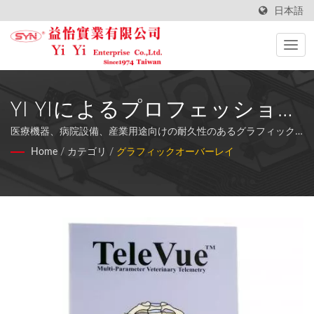
日本語
YI YIによるプロフェッショナ
ルな医療機械グラフィックオ
医療機器、病院設備、産業用途向けの耐久性のあるグラフィック
オーバーレイ、先進的なシルクスクリーン印刷、耐傷、UV耐性。
Home
/
カテゴリ
/
グラフィックオーバーレイ
ーバーレイソリューション
（SYN）