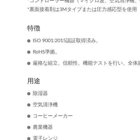
*コントローラー機器（マイクロ波、空気清浄機
*裏面接着剤は3Mタイプまたは圧力感応型を使用
特徴
ISO 9001:2015認証取得済み。
RoHS準拠。
厳格な組立、信頼性、機能テストを行い、全体
7セグメントディスプレイメ
FP
ンブレンスイッチ
用途
除湿器
空気清浄機
コーヒーメーカー
農業機器
電子レンジ