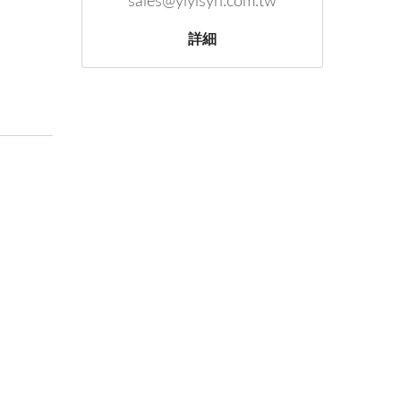
sales@yiyisyn.com.tw
詳細