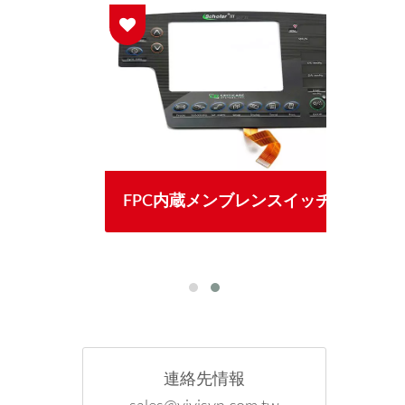
レイメ
FPC内蔵メンブレンスイッチ
7セ
連絡先情報