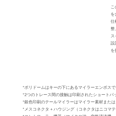
こ
を
仕
整
ス
設
を
*ポリドームはキーの下にあるマイラーエンボスで
*2つのトレース間の接触は印刷されたショートパ
*銀色印刷のテールマイラーはマイラー素材または
*メスコネクタ + ハウジング（コネクタはニコマ