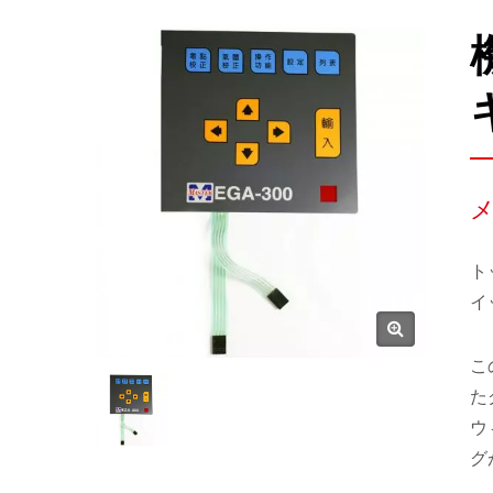
メ
ト
イ
こ
た
ウ
グ