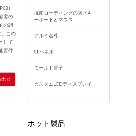
68）
抗菌コーティングの防水キ
顧客の
ーボードとマウス
刷の調
に、この
アルミ名札
として
能要件
ELパネル
モールド電子
合わせ
カスタムLCDディスプレイ
ホット製品