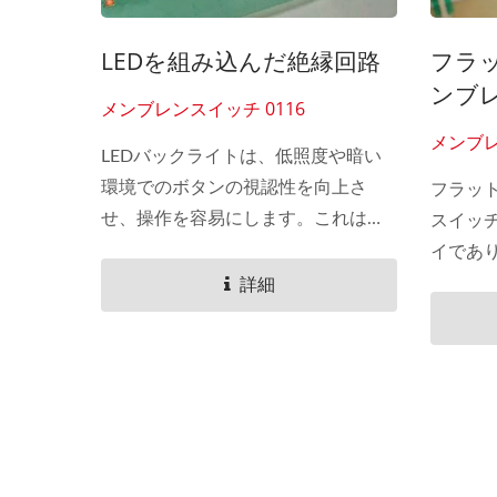
LEDを組み込んだ絶縁回路
フラ
ンブ
メンブレンスイッチ 0116
メンブレ
LEDバックライトは、低照度や暗い
環境でのボタンの視認性を向上さ
フラッ
せ、操作を容易にします。これは、
スイッ
医療機器や産業用制御パネルなど、
イであ
薄暗い照明条件で使用する必要があ
術を使
詳細
るデバイスに特に適しています。
レイの
LEDライトは、ボタンの機能のステ
ザーは
ータスインジケーターとして機能
触れるこ
し、ボタンがアクティブになってい
るか、操作が成功したかを示しま
す。 LEDは、高い明るさと低エネル