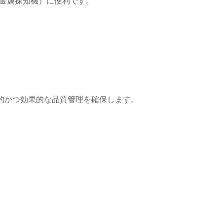
、金属探知機）に便利です。
的かつ効果的な品質管理を確保します。
C内蔵メンブレンスイッチ
7セグメントディスプ
ンブレンスイッチ