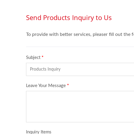
ギー消費の利点を持ち、長寿命で低
電力使用のため、長期間の運用が必
要なデバイスに最適で、エネルギー
消費を効果的に削減します。LED
は、ニーズに応じて異なる色や明る
さのレベルで設計することもでき、
カスタマイズをサポートし、メンブ
レンボタンの外観をより魅力的に
し、全体的な製品デザインとより良
く調和させます。