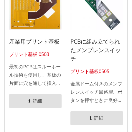
産業用プリント基板
PCBに組み立てられ
たメンブレンスイッ
プリント基板 0503
チ
最初のPCBはスルーホー
プリント基板0505
ル技術を使用し、基板の
片面に穴を通して挿入さ
金属ドーム付きのメンブ
れたリードによって電子
レンスイッチ回路層、ボ
部品を取り付け、反対側
タンを押すときに良好な
詳細
の銅トレースにハンダ付
触覚を得るために下に金
けされました。...
属ドームが組み立てられ
詳細
ています。