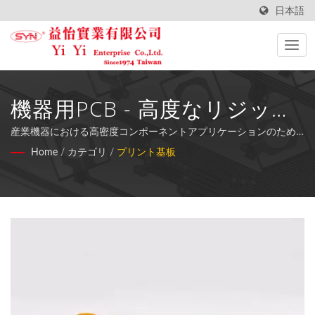
日本語
機器用PCB - 高度なリジッド
フレックスおよび多層回路基
産業機器における高密度コンポーネントアプリケーションのため
の片面、両面、及び多層PCB技術を組み合わせた専門的なプリント
Home
/
カテゴリ
/
プリント基板
板ソリューション
基板製造。