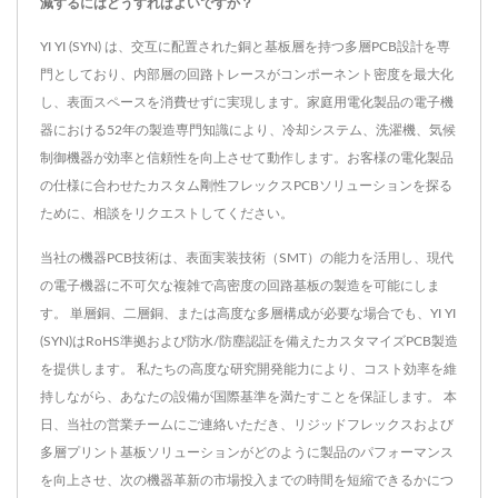
減するにはどうすればよいですか？
YI YI (SYN) は、交互に配置された銅と基板層を持つ多層PCB設計を専
門としており、内部層の回路トレースがコンポーネント密度を最大化
し、表面スペースを消費せずに実現します。家庭用電化製品の電子機
器における52年の製造専門知識により、冷却システム、洗濯機、気候
制御機器が効率と信頼性を向上させて動作します。お客様の電化製品
の仕様に合わせたカスタム剛性フレックスPCBソリューションを探る
ために、相談をリクエストしてください。
当社の機器PCB技術は、表面実装技術（SMT）の能力を活用し、現代
の電子機器に不可欠な複雑で高密度の回路基板の製造を可能にしま
す。 単層銅、二層銅、または高度な多層構成が必要な場合でも、YI YI
(SYN)はRoHS準拠および防水/防塵認証を備えたカスタマイズPCB製造
を提供します。 私たちの高度な研究開発能力により、コスト効率を維
持しながら、あなたの設備が国際基準を満たすことを保証します。 本
日、当社の営業チームにご連絡いただき、リジッドフレックスおよび
多層プリント基板ソリューションがどのように製品のパフォーマンス
を向上させ、次の機器革新の市場投入までの時間を短縮できるかにつ