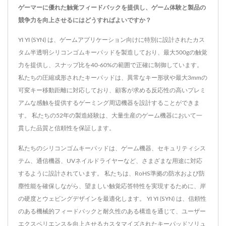
ゲーマーに優れた触覚フィードバックを提供し、ゲーム体験と製品の
競争力を向上させるにはどうすればよいですか？
YI YI (SYN) は、ゲームアプリケーション向けに特別に設計されたカス
タム半透明シリコンゴムキーパッドを製造しており、最大500gの触覚
力を提供し、スナップ比を40-60%の範囲で正確に制御しています。
私たちの圧縮成形されたキーパッドは、異常なキー形状や最大3mmの
可変キー移動距離に対応しており、顧客が求める反応性の高いプレミ
アムな感触を提供するゲーミング周辺機器を設計することができま
す。 私たちの52年の製造経験は、大量生産のゲーム機器において一
貫した品質と信頼性を保証します。
私たちのシリコンゴムキーパッドは、ゲーム機器、セキュリティシス
テム、通信機器、UVネイルドライヤーなど、さまざまな用途に対応
するように設計されています。 私たちは、RoHS準拠の防水および防
塵性能を確保しながら、望ましい触覚応答特性を実現するために、岸
の硬度とウェビングデザインを最適化します。 YI YI (SYN) は、信頼性
のある機械的フィードバックと耐久性のある構造を通じて、ユーザー
エクスペリエンスを向上させるカスタマイズされたキーパッドソリュ