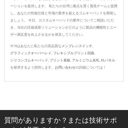
ーションを提供します。 私たちの台湾に拠点を置く製造チームと提携
し、あなたの性能仕様と市場の要求を超えるゴムキーパッドを開発し
ましょう。 今日、カスタムキーパッドの要件についてご相談いただ
き、当社の圧縮成形ソリューションがどのように製品の機能性とユー
ザー満足度を向上させるかを発見してください。
YI YIはあなたに私たちの高品質な
メンブレンスイッチ
,
グラフィックオーバーレイ
,
フレキシブルプリント回路
,
シリコンゴムキーパッド
,
プリント基板
,
アルミニウム名札
,
ELパネル
を探求するよう招待します。
お問い合わせ
の詳細については！
質問がありますか？または技術サポ