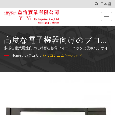
日本語
高度な電子機器向けのプロフ
ェッショナルシリコンゴムキ
多様な産業用途向けに精密な触覚フィードバックと柔軟なデザイ
ン機能を備えたカスタム成形シリコンゴムキーパッドの専門メー
Home
/
カテゴリ
/
シリコンゴムキーパッド
ーパッドソリューション
カー