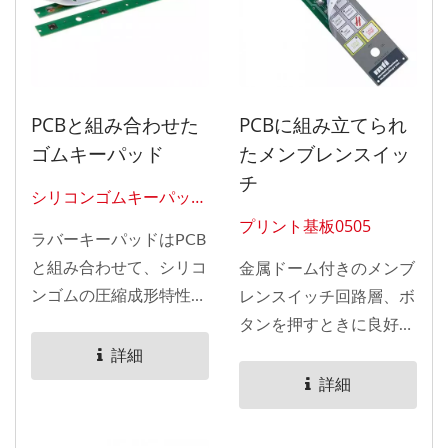
PCBと組み合わせた
PCBに組み立てられ
ゴムキーパッド
たメンブレンスイッ
チ
シリコンゴムキーパッド
0313
プリント基板0505
ラバーキーパッドはPCB
と組み合わせて、シリコ
金属ドーム付きのメンブ
ンゴムの圧縮成形特性を
レンスイッチ回路層、ボ
利用してスイッチセンタ
タンを押すときに良好な
ーの周りに角度のあるウ
触覚を得るために下に金
詳細
ェビングを作成しま
属ドームが組み立てられ
詳細
す。...
ています。