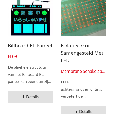
Billboard EL-Paneel
Isolatiecircuit
Samengesteld Met
El 09
LED
De algehele structuur
Membrane Schakelaar
van het Billboard EL-
0116
paneel kan zeer dun zijn,
LED-
kan worden gebogen en
achtergrondverlichting
op een gebogen...
verbetert de
Details
zichtbaarheid van
knoppen in omgevingen
Details