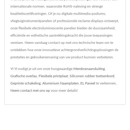
internationale normen, waaronder RoHS-naleving en strenge
kwaliteitscertificeringen. Of je nu digitale multimedia-podiums,
vliegtuiginstrumentpanelen of professionele reclame-displays ontwerpt,
onze flexibele electroluminescente panelen bieden de duurzaamheid,
efficiëntie en esthetische aantrekkingskracht die jouw toepassingen
vereisen. Neem vandaag contact op met ons technische team om te
ontdekken hoe onze innovatieve achtergrondverlichtingoplossingen de
prestaties en gebruikerservaring van uw product kunnen verbeteren.
YI YI nodigt je uit om onze hoogwaardige
Membranaansluiting
,
Grafische overlay
,
Flexibele printplaat
,
Siliconen rubber toetsenbord
,
Geprinte schakeling
,
Aluminium Naamplaten
,
EL Paneel
te verkennen.
Neem contact met ons op
voor meer details!