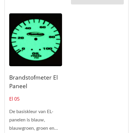
met weinig...
Brandstofmeter El
Paneel
El 05
De basiskleur van EL-
panelen is blauw,
blauwgroen, groen en