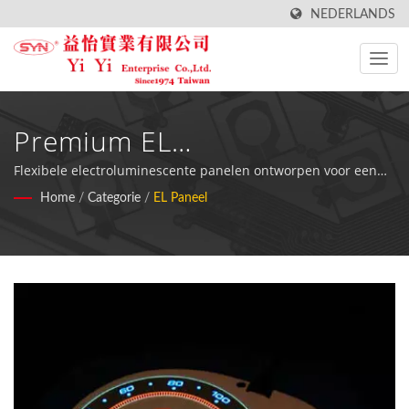
NEDERLANDS
Premium EL
Paneeloplossingen Voor
Flexibele electroluminescente panelen ontworpen voor een
gelijkmatige verlichting op gebogen oppervlakken met een
Home
/
Categorie
/
EL Paneel
Digitale Multimedia En
minimaal energieverbruik, ideaal voor digitale lessenaar,
vliegtuigdashboard en reclame displays.
Luchtvaarttoepassingen