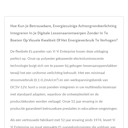
Hoe Kun Je Betrouwbare, Energiezuinige Achtergrondverlichting
Integreren In Je Digitale Lessenaarontwerpen Zonder In Te
Boeten Op Visuele Kwaliteit Of Het Energieverbruik Te Verhogen?
De flexibele EL-panelen van Yi Yi Enterprise lossen deze uitdaging
perfect op. Onze op polyester gebaseerde electroluminescente
technologie buigt zich om te passen bij gebogen lessenaaroppervlakken
terwijl het een uniforme verlichting behoudt. Met een minimaal
stroomverbruik (0,1-0,2mA/cm²) en een werkspanningsbereik van
DC5V-12V, kunt u onze panelen integreren in uw multimedia lessenaar
met standaard adapters, waardoor de ontwerplexiteit en de
productiekosten worden verlaagd. Onze 52 jaar ervaring in de
productie garandeert betrouwbare prestaties in educatieve omgevingen.
Als een vertrouwde fabrikant met 52 jaar ervaring sinds 1974, levert Yi
Yi Enterprise op maat gemaakte EL-paneeloplossingen die voldoen aan