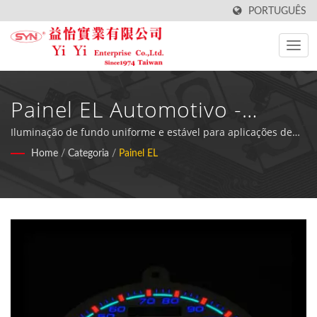
PORTUGUÊS
Painel EL Automotivo -
Soluções Profissionais Em
Iluminação de fundo uniforme e estável para aplicações de
medidores automotivos e industriais com design flexível e
Home
/
Categoria
/
Painel EL
Eletroluminescência
requisitos mínimos de energia