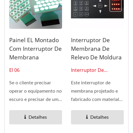
Painel EL Montado
Interruptor De
Com Interruptor De
Membrana De
Membrana
Relevo De Moldura
El 06
Interruptor De
Membrana 0113
Se o cliente precisar
Este interruptor de
operar o equipamento no
membrana projetado e
escuro e precisar de um
fabricado com material
design fino, você pode...
OL é poliéster anti-
risco...
Detalhes
Detalhes