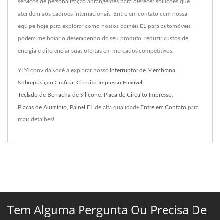
serviços de personalização abrangentes para oferecer soluções que
atendem aos padrões internacionais. Entre em contato com nossa
equipe hoje para explorar como nossos painéis EL para automóveis
podem melhorar o desempenho do seu produto, reduzir custos de
energia e diferenciar suas ofertas em mercados competitivos.
YI YI convida você a explorar nosso
Interruptor de Membrana
,
Sobreposição Gráfica
,
Circuito Impresso Flexível
,
Teclado de Borracha de Silicone
,
Placa de Circuito Impresso
,
Placas de Alumínio
,
Painel EL
de alta qualidade.
Entre em Contato
para
mais detalhes!
Tem Alguma Pergunta Ou Precisa De