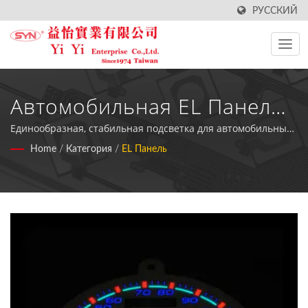
РУССКИЙ
Автомобильная EL Панель -
Профессиональные
Единообразная, стабильная подсветка для автомобильных
и промышленных измерительных приборов с гибким
Home
/
Категория
/
EL Панель
Решения По
дизайном и минимальными требованиями к энергии
Электролюминесценции