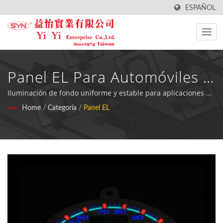
ESPAÑOL
Panel EL Para Automóviles -
Soluciones Profesionales De
Iluminación de fondo uniforme y estable para aplicaciones de
medidores automotrices e industriales con diseño flexible y
Home
/
Categoría
/
Panel EL
Electroluminiscencia
requisitos de energía mínimos