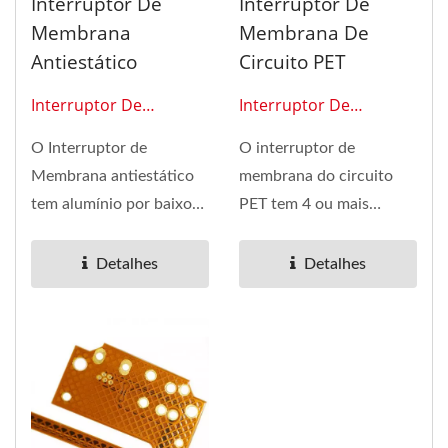
Interruptor De
Interruptor De
Membrana
Membrana De
Antiestático
Circuito PET
Interruptor De
Interruptor De
Membrana 0104
Membrana 0103
O Interruptor de
O interruptor de
Membrana antiestático
membrana do circuito
tem alumínio por baixo
PET tem 4 ou mais
com a sobreposição na
camadas. A camada
camada...
superior deste teclado...
Detalhes
Detalhes