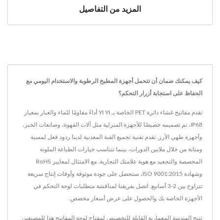
المزيد من التفاصيل
كيف يمكنك ضمان أن تتحمل أجهزة المطبخ الرطوبة والاستخدام اليومي مع
الحفاظ على استجابة أزرار التحكم؟
تقدم مفاتيح غشاء دائرة PET الخاصة بـ YI YI أداءً مقاومًا للماء والغبار بمعيار
IP68، تم تصميمه خصيصًا للأجهزة المنزلية مثل آلات القهوة، وصانعات الخبز،
وأجهزة طهي الأرز. تقدم تقنية تجميع القبة المعدنية لدينا ردود فعل لمسية
ومتانة من خلال ملايين الدورات، بينما تتناسب خيارات الطباعة الملونة
المخصصة والتجعيد مع هوية علامتك التجارية. مع الامتثال لمعايير RoHS
وشهادة ISO 9001:2015، ستحصل على جودة موثوقة وأوقات إنتاج سريعة
تتراوح بين 2-3 أسابيع. اتصل بفريقنا لمناقشة متطلبات لوحة التحكم في
الأجهزة الخاصة بك والحصول على عرض أسعار مخصص.
تتيح الهندسة المعمارية القابلة للتخصيص لمفتاح لوحة المفاتيح هذا للمصنعين