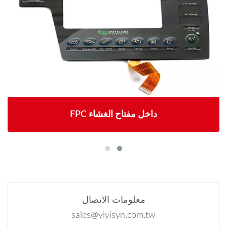
FPC داخل مفتاح الغشاء
معلومات الاتصال
sales@yiyisyn.com.tw