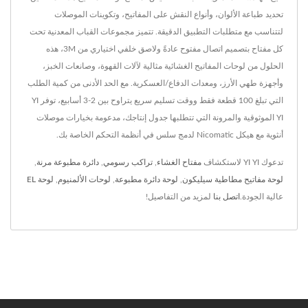
تحديد طباعة الألوان، وأنواع النقش على المفاتيح، وتكوينات الموصلات
لتتناسب مع متطلبات التطبيق الدقيقة. تتميز مجموعات القباب المعدنية تحت
كل مفتاح بتصميم اتصال مفتوح عادةً ولاصق خلفي اختياري من 3M، هذه
الحلول من لوحات المفاتيح الغشائية مثالية لآلات القهوة، وصانعات الخبز،
وأجهزة طهي الأرز، ومعدات الدفاع/العسكرية. مع الحد الأدنى من كمية الطلب
التي تبلغ 100 قطعة فقط ووقت تسليم سريع يتراوح بين 2-3 أسابيع، توفر YI
YI الموثوقية والمرونة التي تتطلبها جدول إنتاجك، مدعومة بخيارات موصلات
أنثوية مع هيكل Nicomatic لدمج سلس في أنظمة التحكم الخاصة بك.
تدعوك YI YI لاستكشاف
مفتاح الغشاء
,
تراكب رسومي
,
دائرة مطبوعة مرنة
,
لوحة مفاتيح مطاطية سيليكون
,
لوحة دائرة مطبوعة
,
لوحات الألمنيوم
,
لوحة EL
عالية الجودة.
اتصل بنا
لمزيد من التفاصيل!