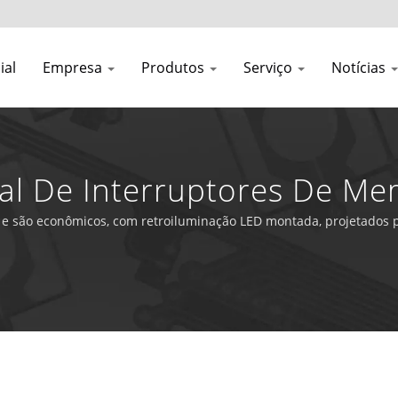
ial
Empresa
Produtos
Serviço
Notícias
onal De Interruptores De 
grada
são econômicos, com retroiluminação LED montada, projetados par