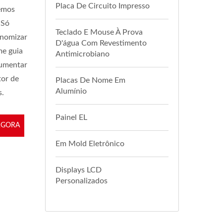
Placa De Circuito Impresso
demos
 Só
Teclado E Mouse À Prova
onomizar
D'água Com Revestimento
me guia
Antimicrobiano
aumentar
tor de
Placas De Nome Em
Alumínio
s.
Painel EL
AGORA
Em Mold Eletrônico
Displays LCD
Personalizados