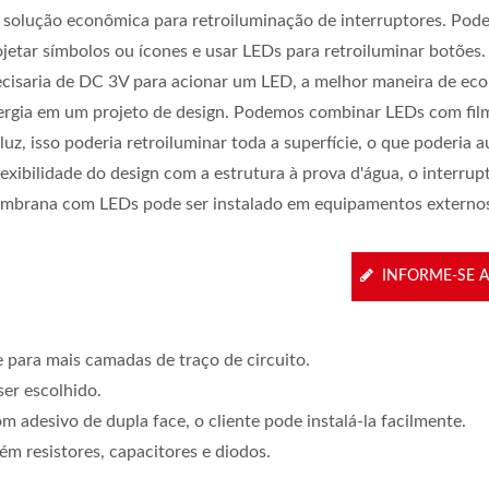
a solução econômica para retroiluminação de interruptores. Po
ojetar símbolos ou ícones e usar LEDs para retroiluminar botões.
ecisaria de DC 3V para acionar um LED, a melhor maneira de ec
ergia em um projeto de design. Podemos combinar LEDs com fil
luz, isso poderia retroiluminar toda a superfície, o que poderia 
lexibilidade do design com a estrutura à prova d'água, o interrup
mbrana com LEDs pode ser instalado em equipamentos externo
INFORME-SE 
 para mais camadas de traço de circuito.
er escolhido.
 adesivo de dupla face, o cliente pode instalá-la facilmente.
 resistores, capacitores e diodos.