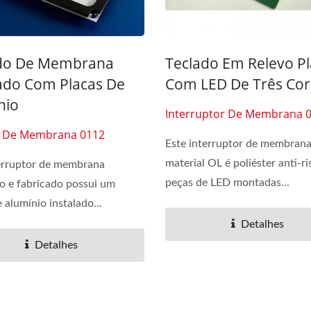
do De Membrana
Teclado Em Relevo P
do Com Placas De
Com LED De Três Cor
nio
Interruptor De Membrana 
o De Membrana 0112
Este interruptor de membran
material OL é poliéster anti-ri
terruptor de membrana
peças de LED montadas...
o e fabricado possui um
e alumínio instalado...
Detalhes
Detalhes