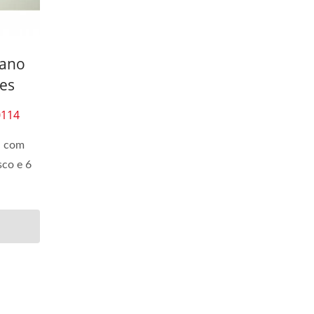
lano
es
0114
a com
sco e 6