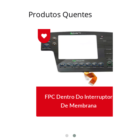
Produtos Quentes
rana
FPC Dentro Do Interruptor
In
te
De Membrana