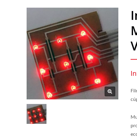
I
Fi
cúp
Mu
pr
ec