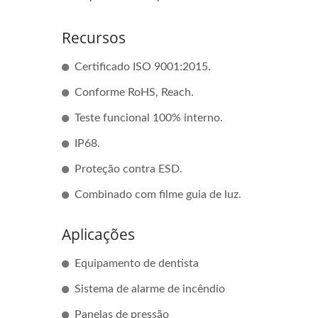
Recursos
Certificado ISO 9001:2015.
Conforme RoHS, Reach.
Teste funcional 100% interno.
IP68.
Proteção contra ESD.
Combinado com filme guia de luz.
Interruptor De Membrana
FPC
Aplicações
Com Display De Sete
Segmentos
Equipamento de dentista
Sistema de alarme de incêndio
Panelas de pressão