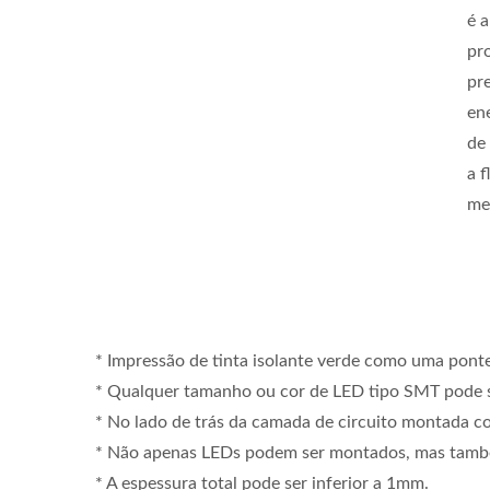
é 
pr
pr
en
de 
a f
me
* Impressão de tinta isolante verde como uma ponte
* Qualquer tamanho ou cor de LED tipo SMT pode s
* No lado de trás da camada de circuito montada com
* Não apenas LEDs podem ser montados, mas também
* A espessura total pode ser inferior a 1mm.