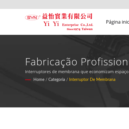
Página inic
Fabricação Profissi
Retroiluminação Inte
Interruptores de membrana que economizam espaço e 
com tecnologia avançada de filme guia de luz.
Home
/
Categoria
/
Interruptor De Membrana