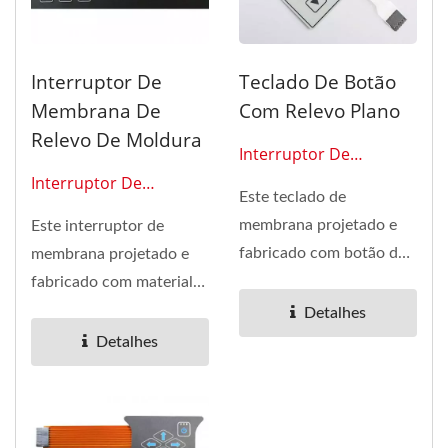
Interruptor De
Teclado De Botão
Membrana De
Com Relevo Plano
Relevo De Moldura
Interruptor De
Membrana 0101
Interruptor De
Este teclado de
Membrana 0113
membrana projetado e
Este interruptor de
fabricado com botão de
membrana projetado e
embutimento plano foi
fabricado com material
instalado...
OL é poliéster anti-
Detalhes
risco...
Detalhes