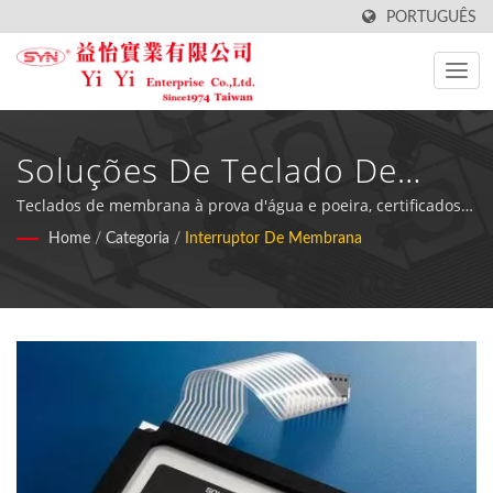
PORTUGUÊS
Soluções De Teclado De
Membrana Com Placa De
Teclados de membrana à prova d'água e poeira, certificados
pela ISO 9001, com suporte de alumínio, projetados para
Home
/
Categoria
/
Interruptor De Membrana
Alumínio Premium Para
testes exigentes e equipamentos industriais nas indústrias de
processamento de alimentos, médica e de fitness.
Aplicações Industriais