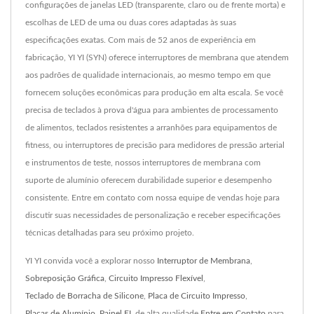
configurações de janelas LED (transparente, claro ou de frente morta) e
escolhas de LED de uma ou duas cores adaptadas às suas
especificações exatas. Com mais de 52 anos de experiência em
fabricação, YI YI (SYN) oferece interruptores de membrana que atendem
aos padrões de qualidade internacionais, ao mesmo tempo em que
fornecem soluções econômicas para produção em alta escala. Se você
precisa de teclados à prova d'água para ambientes de processamento
de alimentos, teclados resistentes a arranhões para equipamentos de
fitness, ou interruptores de precisão para medidores de pressão arterial
e instrumentos de teste, nossos interruptores de membrana com
suporte de alumínio oferecem durabilidade superior e desempenho
consistente. Entre em contato com nossa equipe de vendas hoje para
discutir suas necessidades de personalização e receber especificações
técnicas detalhadas para seu próximo projeto.
YI YI convida você a explorar nosso
Interruptor de Membrana
,
Sobreposição Gráfica
,
Circuito Impresso Flexível
,
Teclado de Borracha de Silicone
,
Placa de Circuito Impresso
,
Placas de Alumínio
,
Painel EL
de alta qualidade.
Entre em Contato
para