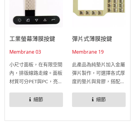
工業螢幕薄膜按鍵
彈片式薄膜按鍵
Membrane 03
Membrane 19
小尺寸面板，在有限空間
此產品為純墊片加入金屬
內，排版線路走線。面板
彈片製作，可選擇各式厚
材質可分PET與PC，亮面
度的墊片與背膠，搭配總
與霧面，客製化製作。線
厚度製作，並可選擇各式
路可製作印絕緣、地線
金屬彈片，如圓形、四腳
細節
細節
網、印碳等，來降低歐姆
彈片、三腳彈片等。 最
值，增加產品的耐用度。
後可與其他產品按鍵做結
合。 薄膜按鍵可做完整
的面板加線路，也可製作