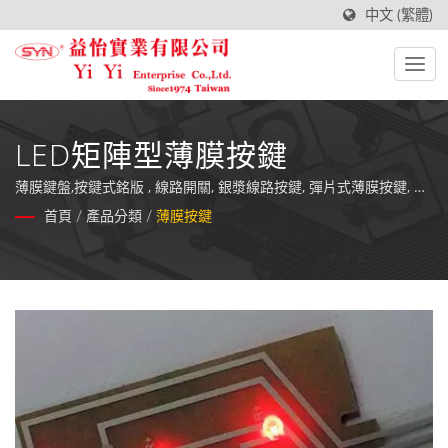
中文 (繁體)
LED矩陣型薄膜按鍵
薄膜鍵盤,按鍵式銘版 , 線路開關, 銀漿線路按鍵, 彈片式薄膜按鍵, 薄
膜控制面版 / 益怡的薄膜按鍵所使用材料及零件在生產的每一步驟
首頁
/
產品分類
/
薄膜按鍵
裡都經過精密的測試，且所有完成品在出貨前都經過百分百的品質
檢定。