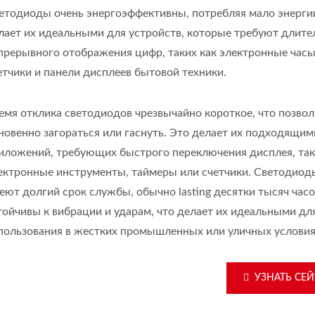
етодиоды очень энергоэффективны, потребляя мало энергии
лает их идеальными для устройств, которые требуют длите
прерывного отображения цифр, таких как электронные часы
етчики и панели дисплеев бытовой техники.
емя отклика светодиодов чрезвычайно короткое, что позвол
новенно загораться или гаснуть. Это делает их подходящим
иложений, требующих быстрого переключения дисплея, так
ектронные инструменты, таймеры или счетчики. Светодиод
еют долгий срок службы, обычно lasting десятки тысяч часо
тойчивы к вибрации и ударам, что делает их идеальными дл
пользования в жестких промышленных или уличных условия
УЗНАТЬ СЕЙ