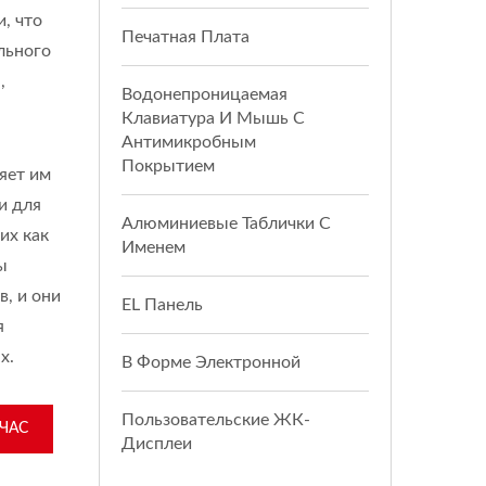
, что
Печатная Плата
льного
,
Водонепроницаемая
Клавиатура И Мышь С
Антимикробным
Покрытием
яет им
и для
Алюминиевые Таблички С
их как
Именем
ы
в, и они
EL Панель
я
х.
В Форме Электронной
Пользовательские ЖК-
ЧАС
Дисплеи