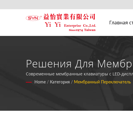
Главная с
Решения Для Мембр
Дисплеем.
Современные мембранные клавиатуры с LED-диспл
потребительских приложениях.
Home
/
Категория
/
Мембранный Переключатель