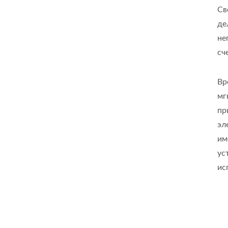
Св
де
не
сч
Вр
мг
пр
эл
им
ус
ис