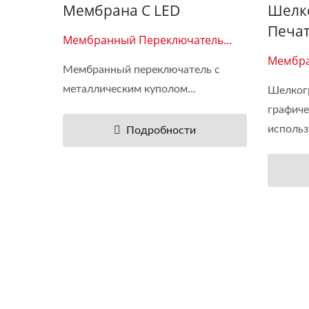
Мембрана С LED
Шелк
Печа
Мембранный Переключатель
0118
Мембра
Мембранный переключатель с
0108
металлическим куполом...
Шелкогр
графиче
использу
Подробности