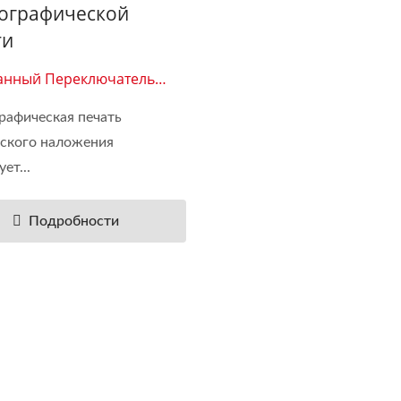
ографической
ти
нный Переключатель
афическая печать
ского наложения
ет...
Подробности