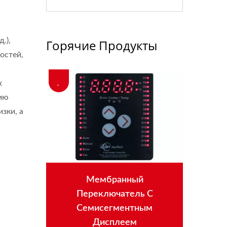
.),
Горячие Продукты
остей,
х
нию
зки, а
ранный
FPC Внутри Мембранного
ючатель С
Переключателя
гментным
плеем