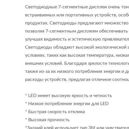
Светодиодные 7-сегментные дисплеи очень тонк
встраиваемых или портативных устройств, особ
продуктах. Светодиоды предлагают множество цв
позволяя 7-сегментным дисплеям обеспечивать
улучшая видимость и эстетическую привлекател
Светодиоды обладают высокой экологической а
условиях, таких как высокая температура, низк
внешних условий. Благодаря зрелости технолог
также из-за их низкого потребления энергии и 
расходы устройств, предлагая отличное соотно
* LED имеет высокую яркость и четкость
Мембранный
* Низкое потребление энергии для LED
Переключатель С
* Быстрая скорость отклика
Семисегментным
* Высокая прочность
Дисплеем
*Задний клей использует тип 3M или чувствите