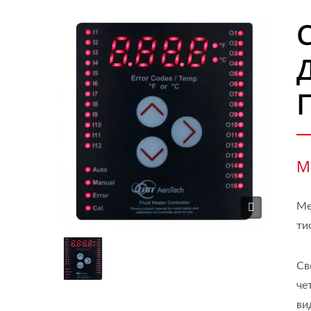
М
Ме
ти
Св
че
ви