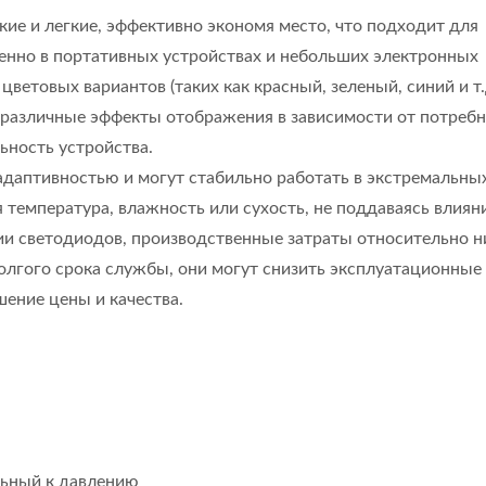
ие и легкие, эффективно экономя место, что подходит для
енно в портативных устройствах и небольших электронных
етовых вариантов (таких как красный, зеленый, синий и т.д
 различные эффекты отображения в зависимости от потребн
ьность устройства.
даптивностью и могут стабильно работать в экстремальны
ая температура, влажность или сухость, не поддаваясь влия
ии светодиодов, производственные затраты относительно ни
долгого срока службы, они могут снизить эксплуатационные
шение цены и качества.
FPC Внутри Мембранного
Мемб
Переключателя
Перекл
Семисе
Дис
льный к давлению