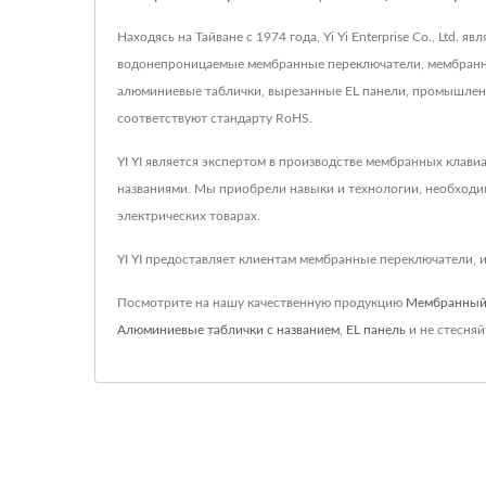
Находясь на Тайване с 1974 года, Yi Yi Enterprise Co., L
водонепроницаемые мембранные переключатели, мембранны
алюминиевые таблички, вырезанные EL панели, промышленн
соответствуют стандарту RoHS.
YI YI является экспертом в производстве мембранных клави
названиями. Мы приобрели навыки и технологии, необходи
электрических товарах.
YI YI предоставляет клиентам мембранные переключатели, и
Посмотрите на нашу качественную продукцию
Мембранный
Алюминиевые таблички с названием
,
EL панель
и не стесня