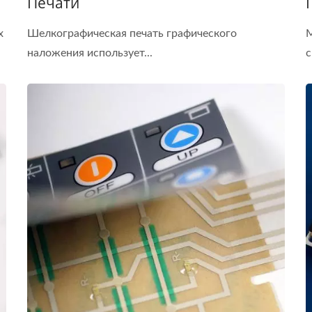
Печати
х
Шелкографическая печать графического
М
наложения использует...
с