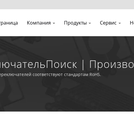
траница
Компания
Продукты
Сервис
Н
ючательПоиск | Произво
 Водонепроницаемых Клав
реключателей соответствуют стандартам RoHS.