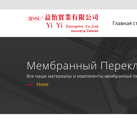
Главная с
Мембранный Перекл
Высококачественных
Все наши материалы и компоненты мембранных пе
Home
Enterprise Co., Ltd