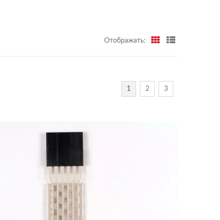
Отображать:
1
2
3