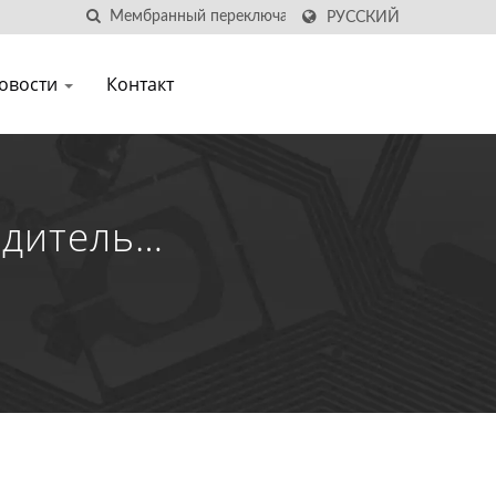
РУССКИЙ
овости
Контакт
дитель
иатур - YiYi