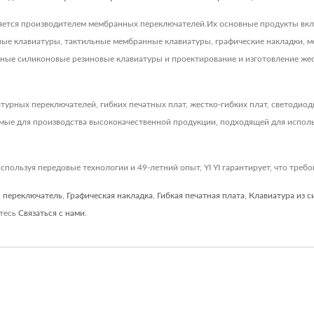
td. является производителем мембранных переключателей.Их основные продукты 
е клавиатуры, тактильные мембранные клавиатуры, графические накладки, м
ые силиконовые резиновые клавиатуры и проектирование и изготовление жест
атурных переключателей, гибких печатных плат, жестко-гибких плат, светодио
мые для производства высококачественной продукции, подходящей для исполь
спользуя передовые технологии и 49-летний опыт, YI YI гарантирует, что треб
 переключатель
,
Графическая накладка
,
Гибкая печатная плата
,
Клавиатура из 
йтесь
Связаться с нами
.