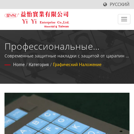
РУССКИЙ
Профессиональные
Решения По Производству
Современные защитные накладки с защитой от царапин и
УФ-устойчивостью для защиты электроники и настройки
Home
/
Категория
/
Графический Наложение
Графических Накладок
оборудования