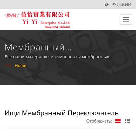
РУССКИЙ
Мембранный
ПереключательПоиск |
Все наши материалы и компоненты мембранных
переключателей соответствуют стандартам RoHS.
Home
Производитель
Высококачественных
Водонепроницаемых
Клавиатур - YiYi Enterprise
Ищи Мембранный Переключатель
Co., Ltd
Отображать: