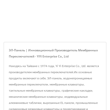
ЭЛ-Панель | Инновационный Производитель Мембранных
Переключателей - YiYi Enterprise Co., Ltd
Находясь на Тайване с 1974 года, Yi Yi Enterprise Co., Ltd. является
производителем мембранных переключателей.Их основные
продукты включают в себя, ЭЛ-панель, водонепроницаемые
мембранные переключатели, мембранные клавиатуры,
тактильные мембранные клавиатуры, графические накладки,
механические мембранные клавиатуры, индивидуальные
алюминиевые таблички, вырезанные EL панели, промышленные
силиконовые резиновые клавиатуры и проектирование и