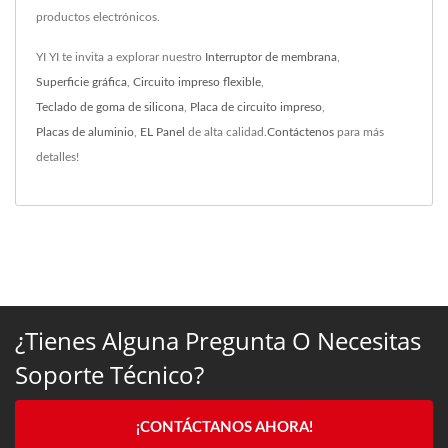
productos electrónicos.
YI YI te invita a explorar nuestro
Interruptor de membrana
,
Superficie gráfica
,
Circuito impreso flexible
,
Teclado de goma de silicona
,
Placa de circuito impreso
,
Placas de aluminio
,
EL Panel
de alta calidad.
Contáctenos
para más
detalles!
¿Tienes Alguna Pregunta O Necesitas
Soporte Técnico?
¡CONTÁCTANOS AHORA!